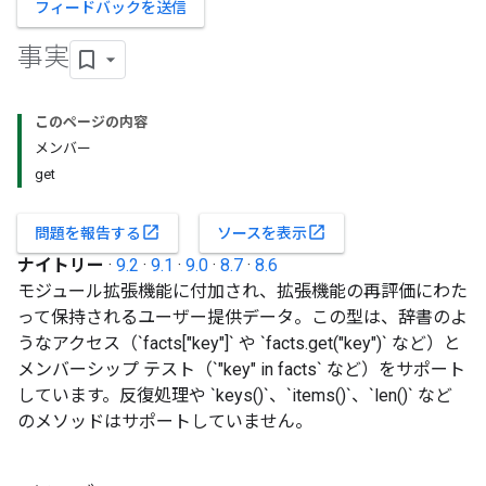
フィードバックを送信
事実
このページの内容
メンバー
get
open_in_new
open_in_new
問題を報告する
ソースを表示
ナイトリー
·
9.2
·
9.1
·
9.0
·
8.7
·
8.6
モジュール拡張機能に付加され、拡張機能の再評価にわた
って保持されるユーザー提供データ。この型は、辞書のよ
うなアクセス（`facts["key"]` や `facts.get("key")` など）と
メンバーシップ テスト（`"key" in facts` など）をサポート
しています。反復処理や `keys()`、`items()`、`len()` など
のメソッドはサポートしていません。