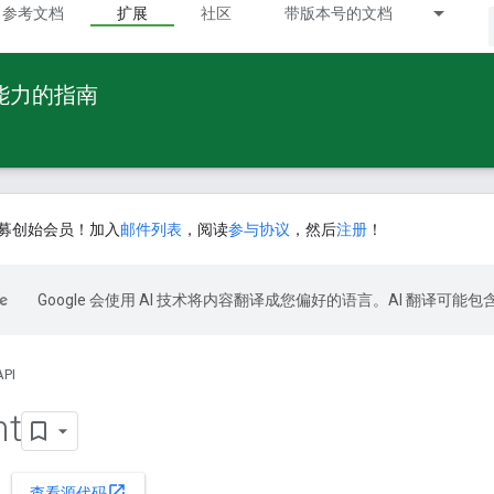
参考文档
扩展
社区
带版本号的文档
 能力的指南
募创始会员！加入
邮件列表
，阅读
参与协议
，然后
注册
！
Google 会使用 AI 技术将内容翻译成您偏好的语言。AI 翻译可能
API
nt
open_in_new
查看源代码