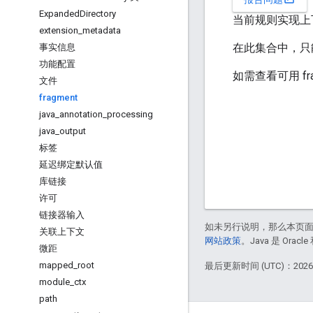
Expanded
Directory
当前规则实现上下
extension
_
metadata
在此集合中，只能
事实信息
功能配置
如需查看可用 fr
文件
fragment
java
_
annotation
_
processing
java
_
output
标签
延迟绑定默认值
库链接
许可
链接器输入
如未另行说明，那么本页
关联上下文
网站政策
。Java 是 Or
微距
mapped
_
root
最后更新时间 (UTC)：2026-
module
_
ctx
path