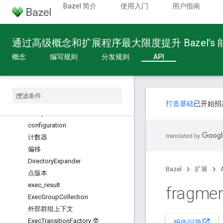
Apple_Platform
Bazel 简介
使用入门
用户指南
参数
式
通过高级概念和扩展程序最大限度提升 Bazel’s
Attribute
bazel_module
概念
编写规则
分发规则
API
bazel_module_tags 标签
构建设置
Cc
Compilation
Output
Cc
Linking
Output
打造基础
已开始招
Compilation
Context
configuration
计数器
偏移
Directory
Expander
Bazel
扩展
点版本
exec
_
result
fragme
Exec
Group
Collection
外部群组上下文
Exec
Transition
Factory 类
open_in_new
报告问题