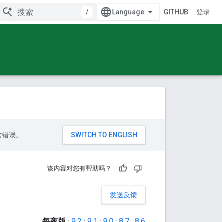
/
GITHUB
登录
包含错误。
该内容对您有帮助吗？
发送反馈
每夜版
·
9.2
·
9.1
·
9.0
·
8.7
·
8.6