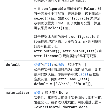
此实参只能针对符号宏的属性指定。
configurable
False
如果
明确设置为
，则
符号宏属性不可配置，也就是说，它不能采用
select()
configurable
值。如果
未绑定
True
或明确设置为
，则该属性可配置，并且
select()
可以采用
值。
configurable
对于规则或方面的属性，
必
须保持未绑定状态。大多数 Starlark 规则属性
始终可配置，但
attr.output()
attr.output_list()
、
和
attr.license()
规则属性始终不可配置。
default
[]
标签
的
序列
；或
函数
；默认值为
如果在实例化规则时未为此属性提供值，则要
Label
使用的默认值。使用字符串或
函数指
attr
.
label_list(
定默认值，例如
default = ["
/
/
a:b"
,
"
/
/
a:c"])
。
materializer
None
函数
； 默认值为
实验性
。此参数目前处于实验阶段，随时可能
-
发生变化。请勿依赖此功能。可以通过设置
-experimental
_
dormant
_
deps