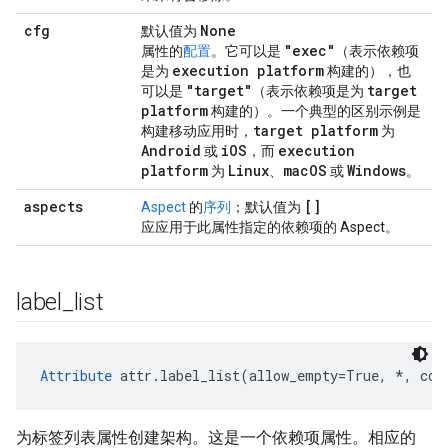
cfg
None
默认值为
"exec"
属性的
配置
。它可以是
（表示依赖项
execution platform
是为
构建的），也
"target"
target
可以是
（表示依赖项是为
platform
构建的）。一个典型的区别示例是
target platform
构建移动应用时，
为
Android
i
OS
execution
或
，而
platform
Linux
mac
OS
Windows
为
、
或
。
aspects
[]
Aspect
的
序列
；默认值为
应应用于此属性指定的依赖项的 Aspect。
label
_
list
Attribute
 attr.label_list(allow_empty=True, *, con
为标签列表属性创建架构。这是一个依赖项属性。相应的