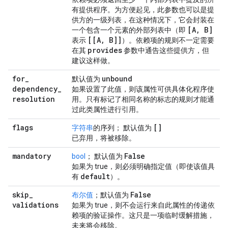
有提供程序。为方便起见，此参数也可以是提
供方的一级列表，在这种情况下，它会封装在
[A, B]
一个包含一个元素的外部列表中（即
[[A, B]]
表示
）。依赖项的规则不一定需要
provides
在其
参数中通告这些提供方，但
建议这样做。
for
_
unbound
默认值为
dependency
_
如果设置了此值，则该属性可供具体化程序使
resolution
用。只有标记了相同名称的标志的规则才能通
过此类属性进行引用。
flags
[]
字符串
的序列； 默认值为
已弃用，将被移除。
mandatory
False
bool
； 默认值为
如果为 true，则必须明确指定值（即使该值具
default
有
）。
skip
_
False
布尔值
；默认值为
validations
如果为 true，则不会运行来自此属性的传递依
赖项的验证操作。这只是一项临时缓解措施，
未来将会移除。