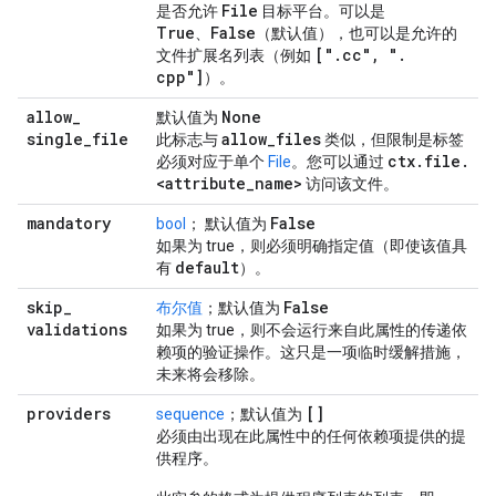
File
是否允许
目标平台。可以是
True
False
、
（默认值），也可以是允许的
["
.
cc"
,
"
.
文件扩展名列表（例如
cpp"]
）。
allow
_
None
默认值为
single
_
file
allow
_
files
此标志与
类似，但限制是标签
ctx
.
file
.
必须对应于单个
File
。您可以通过
<attribute
_
name>
访问该文件。
mandatory
False
bool
； 默认值为
如果为 true，则必须明确指定值（即使该值具
default
有
）。
skip
_
False
布尔值
；默认值为
validations
如果为 true，则不会运行来自此属性的传递依
赖项的验证操作。这只是一项临时缓解措施，
未来将会移除。
providers
[]
sequence
；默认值为
必须由出现在此属性中的任何依赖项提供的提
供程序。