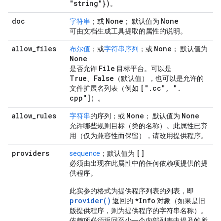
"string"})
。
doc
None
None
字符串
；或
； 默认值为
可由文档生成工具提取的属性的说明。
allow
_
files
None
布尔值
；或
字符串序列
；或
； 默认值为
None
File
是否允许
目标平台。可以是
True
False
、
（默认值），也可以是允许的
["
.
cc"
,
"
.
文件扩展名列表（例如
cpp"]
）。
allow
_
rules
None
None
字符串
的序列；或
； 默认值为
允许哪些规则目标（类的名称）。此属性已弃
用（仅为兼容性而保留），请改用提供程序。
providers
[]
sequence
；默认值为
必须由出现在此属性中的任何依赖项提供的提
供程序。
此实参的格式为提供程序列表的列表，即
provider()
*Info
返回的
对象（如果是旧
版提供程序，则为提供程序的字符串名称）。
依赖项必须返回至少一个内部列表中提及的所