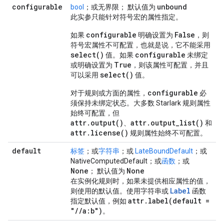
configurable
unbound
bool
；或无界限； 默认值为
此实参只能针对符号宏的属性指定。
configurable
False
如果
明确设置为
，则
符号宏属性不可配置，也就是说，它不能采用
select()
configurable
值。如果
未绑定
True
或明确设置为
，则该属性可配置，并且
select()
可以采用
值。
configurable
对于规则或方面的属性，
必
须保持未绑定状态。大多数 Starlark 规则属性
始终可配置，但
attr.output()
attr.output_list()
、
和
attr.license()
规则属性始终不可配置。
default
标签
；或
字符串
；或
LateBoundDefault
；或
NativeComputedDefault；或
函数
；或
None
None
； 默认值为
在实例化规则时，如果未提供相应属性的值，
Label
则使用的默认值。使用字符串或
函数
attr
.
label(
default =
指定默认值，例如
"
/
/
a:b")
。