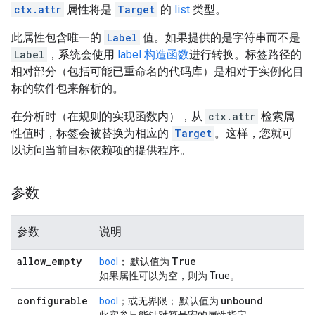
ctx.attr
属性将是
Target
的
list
类型。
此属性包含唯一的
Label
值。如果提供的是字符串而不是
Label
，系统会使用
label 构造函数
进行转换。标签路径的
相对部分（包括可能已重命名的代码库）是相对于实例化目
标的软件包来解析的。
在分析时（在规则的实现函数内），从
ctx.attr
检索属
性值时，标签会被替换为相应的
Target
。这样，您就可
以访问当前目标依赖项的提供程序。
参数
参数
说明
allow
_
empty
True
bool
； 默认值为
如果属性可以为空，则为 True。
configurable
unbound
bool
；或无界限； 默认值为