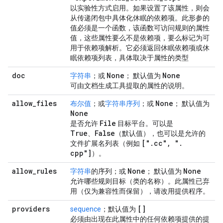
以实验性方式启用。如果设置了该属性，则会
从传递闭包中具体化休眠的依赖项。此形参的
值必须是一个函数，该函数可访问规则的属性
值，这些属性要么不是依赖项，要么标记为可
用于依赖项解析。它必须返回休眠依赖项或休
眠依赖项列表，具体取决于属性的类型
doc
None
None
字符串
；或
； 默认值为
可由文档生成工具提取的属性的说明。
allow
_
files
None
布尔值
；或
字符串序列
；或
； 默认值为
None
File
是否允许
目标平台。可以是
True
False
、
（默认值），也可以是允许的
["
.
cc"
,
"
.
文件扩展名列表（例如
cpp"]
）。
allow
_
rules
None
None
字符串
的序列；或
； 默认值为
允许哪些规则目标（类的名称）。此属性已弃
用（仅为兼容性而保留），请改用提供程序。
providers
[]
sequence
；默认值为
必须由出现在此属性中的任何依赖项提供的提