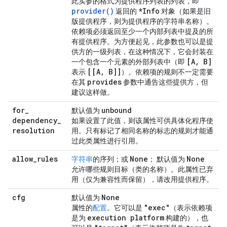
此实参的格式为提供程序列表的列表，即
provider()
*Info
返回的
对象（如果是旧
版提供程序，则为提供程序的字符串名称）。
依赖项必须返回至少一个内部列表中提及的所
有提供程序。为方便起见，此参数也可以是提
供方的一级列表，在这种情况下，它会封装在
[A, B]
一个包含一个元素的外部列表中（即
[[A, B]]
表示
）。依赖项的规则不一定需要
provides
在其
参数中通告这些提供方，但
建议这样做。
for
_
unbound
默认值为
dependency
_
如果设置了此值，则该属性可供具体化程序使
resolution
用。只有标记了相同名称的标志的规则才能通
过此类属性进行引用。
allow
_
rules
None
None
字符串
的序列；或
； 默认值为
允许哪些规则目标（类的名称）。此属性已弃
用（仅为兼容性而保留），请改用提供程序。
cfg
None
默认值为
"exec"
属性的
配置
。它可以是
（表示依赖项
execution platform
是为
构建的），也