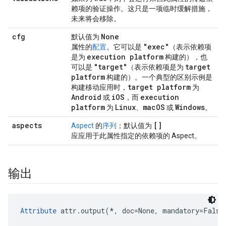
赖项的验证操作。这只是一项临时缓解措施，
未来将会移除。
cfg
None
默认值为
"exec"
属性的
配置
。它可以是
（表示依赖项
execution platform
是为
构建的），也
"target"
target
可以是
（表示依赖项是为
platform
构建的）。一个典型的区别示例是
target platform
构建移动应用时，
为
Android
i
OS
execution
或
，而
platform
Linux
mac
OS
Windows
为
、
或
。
aspects
[]
Aspect
的
序列
；默认值为
应应用于此属性指定的依赖项的 Aspect。
输出
Attribute
 attr.output(*, doc=None, mandatory=False