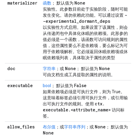
materializer
None
函数
； 默认值为
实验性
。此参数目前处于实验阶段，随时可能
-
发生变化。请勿依赖此功能。可以通过设置
-experimental
_
dormant
_
deps
以实验性方式启用。如果设置了该属性，则会
从传递闭包中具体化休眠的依赖项。此形参的
值必须是一个函数，该函数可访问规则的属性
值，这些属性要么不是依赖项，要么标记为可
用于依赖项解析。它必须返回休眠依赖项或休
眠依赖项列表，具体取决于属性的类型
doc
None
None
字符串
；或
； 默认值为
可由文档生成工具提取的属性的说明。
executable
False
bool
； 默认值为
如果依赖项必须是可执行文件，则为 True。
这意味着标签必须引用可执行文件，或引用输
ctx
.
出可执行文件的规则。使用
executable
.
<attribute
_
name>
访问标
签。
allow
_
files
None
布尔值
；或
字符串序列
；或
； 默认值为
None