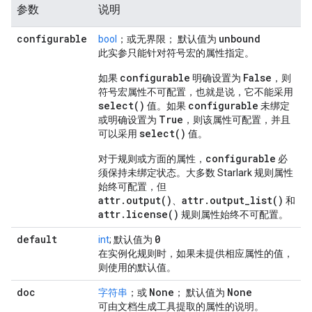
参数
说明
configurable
unbound
bool
；或无界限； 默认值为
此实参只能针对符号宏的属性指定。
configurable
False
如果
明确设置为
，则
符号宏属性不可配置，也就是说，它不能采用
select()
configurable
值。如果
未绑定
True
或明确设置为
，则该属性可配置，并且
select()
可以采用
值。
configurable
对于规则或方面的属性，
必
须保持未绑定状态。大多数 Starlark 规则属性
始终可配置，但
attr.output()
attr.output_list()
、
和
attr.license()
规则属性始终不可配置。
default
0
int
; 默认值为
在实例化规则时，如果未提供相应属性的值，
则使用的默认值。
doc
None
None
字符串
；或
； 默认值为
可由文档生成工具提取的属性的说明。