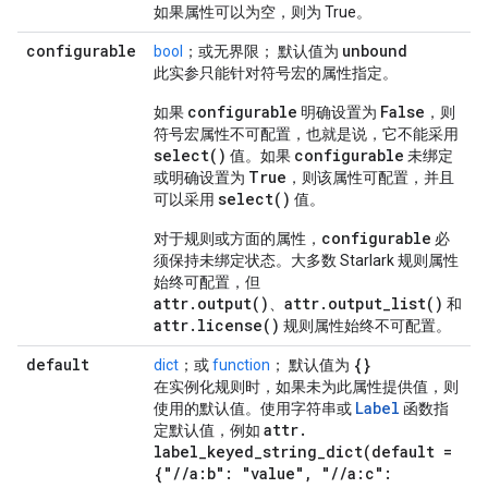
如果属性可以为空，则为 True。
configurable
unbound
bool
；或无界限； 默认值为
此实参只能针对符号宏的属性指定。
configurable
False
如果
明确设置为
，则
符号宏属性不可配置，也就是说，它不能采用
select()
configurable
值。如果
未绑定
True
或明确设置为
，则该属性可配置，并且
select()
可以采用
值。
configurable
对于规则或方面的属性，
必
须保持未绑定状态。大多数 Starlark 规则属性
始终可配置，但
attr.output()
attr.output_list()
、
和
attr.license()
规则属性始终不可配置。
default
{}
dict
；或
function
； 默认值为
在实例化规则时，如果未为此属性提供值，则
Label
使用的默认值。使用字符串或
函数指
attr
.
定默认值，例如
label_keyed_string_dict(
default =
{"
/
/
a:b": "value"
,
"
/
/
a:c":