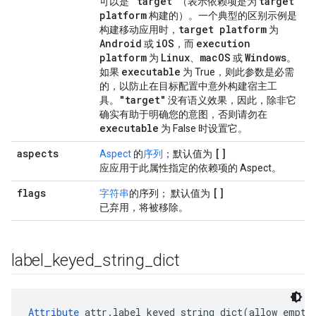
"target"
target
可以是
（表示依赖项是为
platform
构建的）。一个典型的区别示例是
target platform
构建移动应用时，
为
Android
i
OS
execution
或
，而
platform
Linux
mac
OS
Windows
为
、
或
。
executable
如果
为 True，则此参数是必需
的，以防止在目标配置中意外构建宿主工
"target"
具。
没有语义效果，因此，除非它
确实有助于明确您的意图，否则请勿在
executable
为 False 时设置它。
aspects
[]
Aspect
的
序列
；默认值为
应应用于此属性指定的依赖项的 Aspect。
flags
[]
字符串
的序列； 默认值为
已弃用，将被移除。
label
_
keyed
_
string
_
dict
Attribute
 attr.label_keyed_string_dict(allow_empty