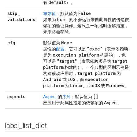
default
有
）。
skip
_
False
布尔值
；默认值为
validations
如果为 true，则不会运行来自此属性的传递依
赖项的验证操作。这只是一项临时缓解措施，
未来将会移除。
cfg
None
默认值为
"exec"
属性的
配置
。它可以是
（表示依赖项
execution platform
是为
构建的），也
"target"
target
可以是
（表示依赖项是为
platform
构建的）。一个典型的区别示例是
target platform
构建移动应用时，
为
Android
i
OS
execution
或
，而
platform
Linux
mac
OS
Windows
为
、
或
。
aspects
[]
Aspect
的
序列
；默认值为
应应用于此属性指定的依赖项的 Aspect。
label
_
list
_
dict