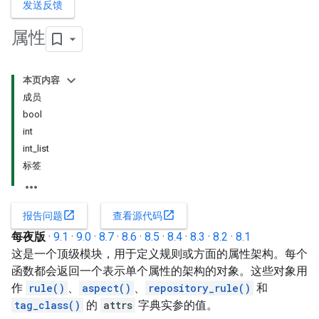
发送反馈
属性
本页内容
成员
bool
int
int_list
标签
open_in_new
open_in_new
报告问题
查看源代码
每夜版
·
9.1
·
9.0
·
8.7
·
8.6
·
8.5
·
8.4
·
8.3
·
8.2
·
8.1
这是一个顶级模块，用于定义规则或方面的属性架构。每个
函数都会返回一个表示单个属性的架构的对象。这些对象用
作
rule()
、
aspect()
、
repository_rule()
和
tag_class()
的
attrs
字典实参的值。