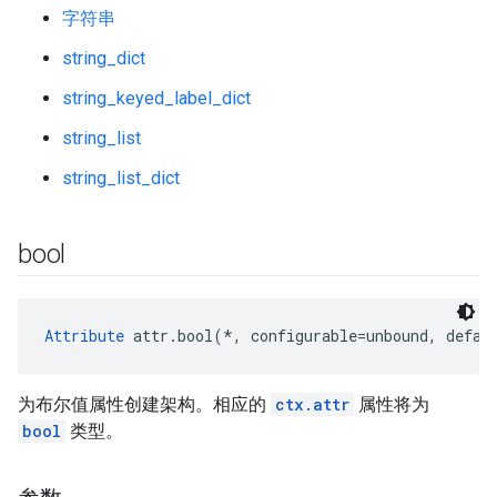
字符串
string_dict
string_keyed_label_dict
string_list
string_list_dict
bool
Attribute
 attr.bool(*, configurable=unbound, defau
为布尔值属性创建架构。相应的
ctx.attr
属性将为
bool
类型。