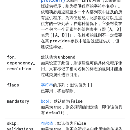
provider()
*Info
返回的
对象（如果是旧
版提供程序，则为提供程序的字符串名称）。
依赖项必须返回至少一个内部列表中提及的所
有提供程序。为方便起见，此参数也可以是提
供方的一级列表，在这种情况下，它会封装在
[A, B]
一个包含一个元素的外部列表中（即
[[A, B]]
表示
）。依赖项的规则不一定需要
provides
在其
参数中通告这些提供方，但
建议这样做。
for
_
unbound
默认值为
dependency
_
如果设置了此值，则该属性可供具体化程序使
resolution
用。只有标记了相同名称的标志的规则才能通
过此类属性进行引用。
flags
[]
字符串
的序列； 默认值为
已弃用，将被移除。
mandatory
False
bool
； 默认值为
如果为 true，则必须明确指定值（即使该值具
default
有
）。
skip
_
False
布尔值
；默认值为
validations
如果为 true，则不会运行来自此属性的传递依