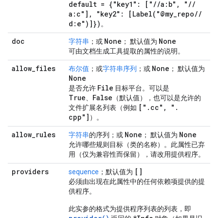
default = {"key1": ["
/
/
a:b"
,
"
/
/
a:c"]
,
"key2": [
Label(
"@my
_
repo
/
/
d:e")]})
。
doc
None
None
字符串
；或
； 默认值为
可由文档生成工具提取的属性的说明。
allow
_
files
None
布尔值
；或
字符串序列
；或
； 默认值为
None
File
是否允许
目标平台。可以是
True
False
、
（默认值），也可以是允许的
["
.
cc"
,
"
.
文件扩展名列表（例如
cpp"]
）。
allow
_
rules
None
None
字符串
的序列；或
； 默认值为
允许哪些规则目标（类的名称）。此属性已弃
用（仅为兼容性而保留），请改用提供程序。
providers
[]
sequence
；默认值为
必须由出现在此属性中的任何依赖项提供的提
供程序。
此实参的格式为提供程序列表的列表，即