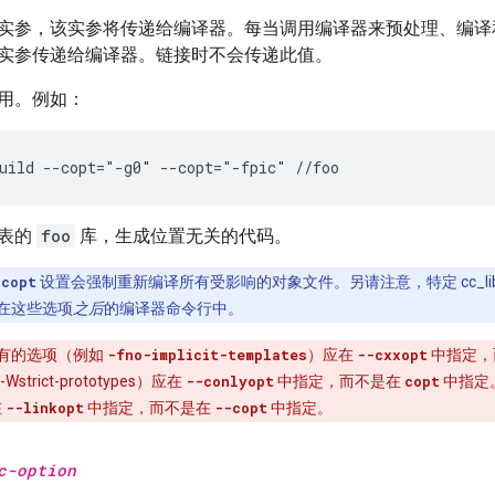
实参，该实参将传递给编译器。每当调用编译器来预处理、编译和/
实参传递给编译器。链接时不会传递此值。
用。例如：
试表的
foo
库，生成位置无关的代码。
-copt
设置会强制重新编译所有受影响的对象文件。另请注意，特定 cc_library 或
放置在这些选项
之后
的编译器命令行中。
特有的选项（例如
-fno-implicit-templates
）应在
--cxxopt
中指定，
trict-prototypes）应在
--conlyopt
中指定，而不是在
copt
中指定
在
--linkopt
中指定，而不是在
--copt
中指定。
c-option