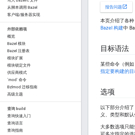
写入 bazelrc 文件
open_in_new
报告问题
从脚本调用 Bazel
客户端
/
服务器实现
本页介绍了各种 
Bazel 构建
中 B
外部依赖项
概览
Bazel 模块
目标语法
Bazel 注册表
模块扩展
某些命令（例
模块锁定文件
指定要构建的目
供应商模式
`mod` 命令
Bzlmod 迁移指南
选项
高级主题
以下部分介绍了 
查询 build
义、类型和默认
查询快速入门
查询语言
大多数选项只能
查询指南
可多次指定的选