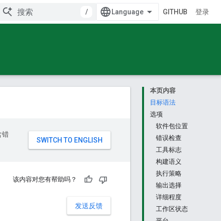
/
GITHUB
登录
本页内容
目标语法
选项
软件包位置
含错
错误检查
工具标志
构建语义
执行策略
该内容对您有帮助吗？
输出选择
详细程度
发送反馈
工作区状态
平台