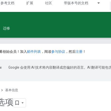
参考文档
扩展
社区
带版本号的文档
迁移
募创始会员！加入
邮件列表
，阅读
参与协议
，然后
注册
！
Google 会使用 AI 技术将内容翻译成您偏好的语言。AI 翻译可能包
基本信息
选项