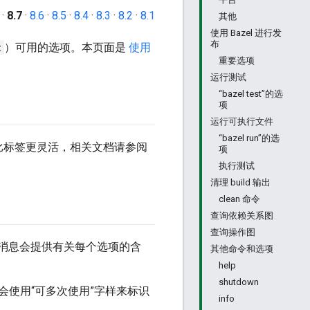
·
8.7
·
8.6
·
8.5
·
8.4
·
8.3
·
8.2
·
8.1
其他
使用 Bazel 进行发
布
t
）可用的选项。本页面是
使用
重要选项
运行测试
“bazel test”的选
项
运行可执行文件
“bazel run”的选
比标签更灵活，相关文档请参阅
项
执行测试
清理 build 输出
clean 命令
查询依赖关系图
查询操作图
消息会提供有关每个选项的含
其他命令和选项
help
shutdown
使用“可多次使用”字样来标识
info