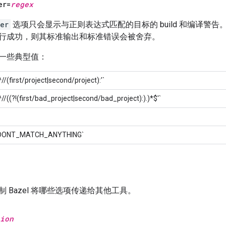
er=
regex
er
选项只会显示与正则表达式匹配的目标的 build 和编译警
行成功，则其标准输出和标准错误会被舍弃。
一些典型值：
^//(first/project|second/project):'`
'^//((?!(first/bad_project|second/bad_project):).)*$'`
er=DONT_MATCH_ANYTHING`
 Bazel 将哪些选项传递给其他工具。
ion