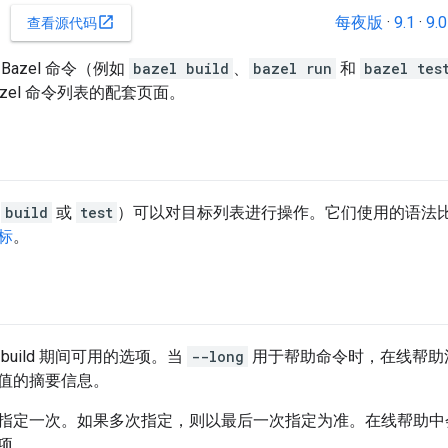
每夜版
·
9.1
·
9.0
open_in_new
查看源代码
Bazel 命令（例如
bazel build
、
bazel run
和
bazel tes
azel 命令列表的配套页面。
如
build
或
test
）可以对目标列表进行操作。它们使用的语法
标
。
build 期间可用的选项。当
--long
用于帮助命令时，在线帮助
值的摘要信息。
指定一次。如果多次指定，则以最后一次指定为准。在线帮助中会
项。