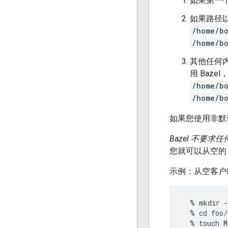
如果第一
如果路径
/home/bo
/home/bo
其他任何内
用 Baz
/home/bo
/home/bo
如果您使用非默
Bazel 不要
您就可以从空的 
示例：从空客户
  % mkdir -
  % cd foo/
  % touch M