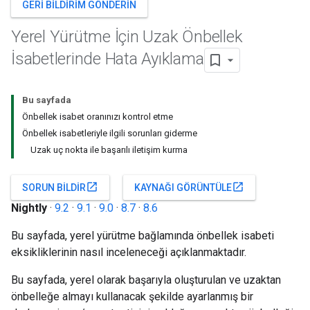
GERI BILDIRIM GÖNDERIN
Yerel Yürütme İçin Uzak Önbellek
İsabetlerinde Hata Ayıklama
Bu sayfada
Önbellek isabet oranınızı kontrol etme
Önbellek isabetleriyle ilgili sorunları giderme
Uzak uç nokta ile başarılı iletişim kurma
open_in_new
open_in_new
SORUN BILDIR
KAYNAĞI GÖRÜNTÜLE
Nightly
·
9.2
·
9.1
·
9.0
·
8.7
·
8.6
Bu sayfada, yerel yürütme bağlamında önbellek isabeti
eksikliklerinin nasıl inceleneceği açıklanmaktadır.
Bu sayfada, yerel olarak başarıyla oluşturulan ve uzaktan
önbelleğe almayı kullanacak şekilde ayarlanmış bir