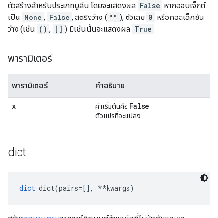
ตัวสร้างสำหรับประเภทบูลีน โดยจะแสดงผล
False
หากออบเจ็กต์
เป็น
None
,
False
, สตริงว่าง (
""
), ตัวเลข
0
หรือคอลเล็กชัน
ว่าง (เช่น
()
,
[]
) มิเช่นนั้นจะแสดงผล
True
พารามิเตอร์
พารามิเตอร์
คำอธิบาย
x
False
ค่าเริ่มต้นคือ
ตัวแปรที่จะแปลง
dict
dict
 dict(pairs=[], **kwargs)