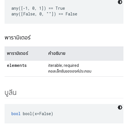
any([-1, 0, 1]) == True

any([False, 0, ""]) == False
พารามิเตอร์
พารามิเตอร์
คำอธิบาย
elements
iterable; required
คอลเล็กชันขององค์ประกอบ
บูลีน
bool
 bool(x=False)