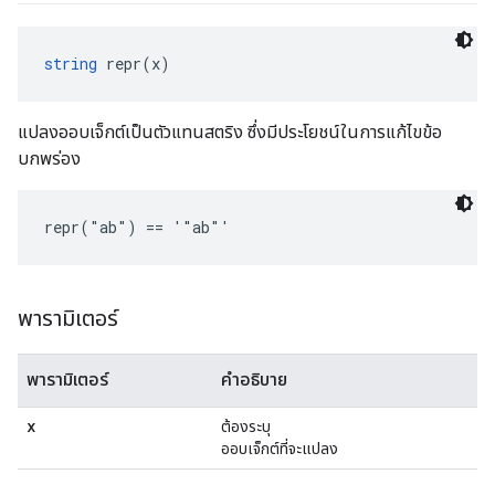
string
 repr(x)
แปลงออบเจ็กต์เป็นตัวแทนสตริง ซึ่งมีประโยชน์ในการแก้ไขข้อ
บกพร่อง
repr("ab") == '"ab"'
พารามิเตอร์
พารามิเตอร์
คำอธิบาย
x
ต้องระบุ
ออบเจ็กต์ที่จะแปลง