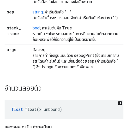
สตริงนี้ลงในข้อความแสดงข้อผิดพลาด
sep
" "
string
; ค่าเริ่มต้นคือ
สตริงตัวคั่นระหว่างออบเจ็กต์ ค่าเริ่มต้นคือช่องว่าง (" ")
stack
_
True
bool
; ค่าเริ่มต้นคือ
trace
หากเป็น False ระบบจะละเว้นการติดตามสแต็กจากความ
ล้มเหลวเพื่อให้ข้อความผู้ใช้เป็นมิตรมากขึ้น
args
ต้องระบุ
รายการค่าที่จัดรูปแบบด้วย debugPrint (ซึ่งเทียบเท่ากับ
str โดยค่าเริ่มต้น) และเชื่อมต่อด้วย sep (ค่าเริ่มต้นคือ "
") ซึ่งปรากฏในข้อความแสดงข้อผิดพลาด
จำนวนลอยตัว
float
 float(x=unbound)
แสดงผล x เป็นค่าทศนิยม