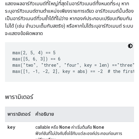
แสดงผลอาร์กิวเมนต์ที่ใหญ่ที่สุดในอาร์กิวเมนต์ทั้งหมดที่ระบุ หาก
ระบุอาร์กิวเมนต์ตามตำแหน่งเพียงรายการเดียว อาร์กิวเมนต์นั้นต้อง
เป็นอาร์กิวเมนต์ที่วนซ้ำได้ที่ไม่ว่าง หากองค์ประกอบเปรียบเทียบกัน
ไม่ได้ (เช่น จำนวนเต็มกับสตริง) หรือหากไม่ได้ระบุอาร์กิวเมนต์ ระบบ
จะแสดงข้อผิดพลาด
max(2, 5, 4) == 5

max([5, 6, 3]) == 6

max("two", "three", "four", key = len) =="three"  
พารามิเตอร์
พารามิเตอร์
คำอธิบาย
key
None
None
callable หรือ
ค่าเริ่มต้นคือ
ฟังก์ชันที่ไม่บังคับซึ่งใช้กับแต่ละองค์ประกอบก่อนการ