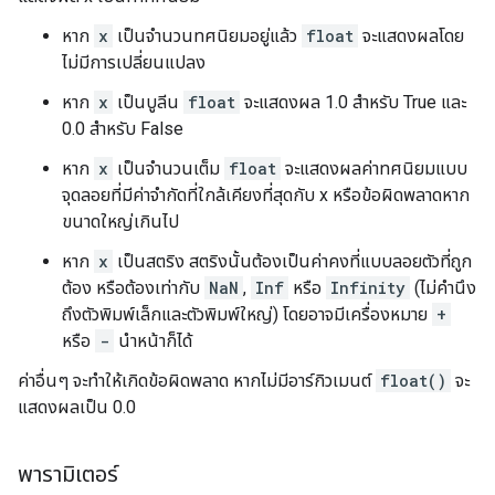
หาก
x
เป็นจำนวนทศนิยมอยู่แล้ว
float
จะแสดงผลโดย
ไม่มีการเปลี่ยนแปลง
หาก
x
เป็นบูลีน
float
จะแสดงผล 1.0 สำหรับ True และ
0.0 สำหรับ False
หาก
x
เป็นจำนวนเต็ม
float
จะแสดงผลค่าทศนิยมแบบ
จุดลอยที่มีค่าจำกัดที่ใกล้เคียงที่สุดกับ x หรือข้อผิดพลาดหาก
ขนาดใหญ่เกินไป
หาก
x
เป็นสตริง สตริงนั้นต้องเป็นค่าคงที่แบบลอยตัวที่ถูก
ต้อง หรือต้องเท่ากับ
NaN
,
Inf
หรือ
Infinity
(ไม่คำนึง
ถึงตัวพิมพ์เล็กและตัวพิมพ์ใหญ่) โดยอาจมีเครื่องหมาย
+
หรือ
-
นำหน้าก็ได้
ค่าอื่นๆ จะทำให้เกิดข้อผิดพลาด หากไม่มีอาร์กิวเมนต์
float()
จะ
แสดงผลเป็น 0.0
พารามิเตอร์