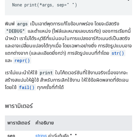
None
 print(*args, sep=" ")
พิมพ์
args
เป็นเอาต์พุตการแก้ไขข้อบกพร่อง โดยจะมีสตริง
"DEBUG"
และตำแหน่ง (ไฟล์และหมายเลขบรรทัด) ของการเรียกนี้
นำหน้า เราไม่ได้ระบุวิธีที่แน่นอนในการแปลงอาร์กิวเมนต์เป็นสตริง
และอาจเปลี่ยนแปลงได้ทุกเมื่อ โดยเฉพาะอย่างยิ่ง การจัดรูปแบบอาจ
แตกต่างจาก (และละเอียดยิ่งกว่า) การจัดรูปแบบที่ทำโดย
str()
และ
repr()
เราไม่แนะนำให้ใช้
print
ในโค้ดเวอร์ชันที่ใช้งานจริงเนื่องจากจะ
สร้างสแปมให้ผู้ใช้ สำหรับการเลิกใช้งาน ให้ใช้ข้อผิดพลาดที่ชัดเจน
โดยใช้
fail()
ทุกครั้งที่ทำได้
พารามิเตอร์
พารามิเตอร์
คำอธิบาย
sep
" "
string
; ค่าเริ่มต้นคือ