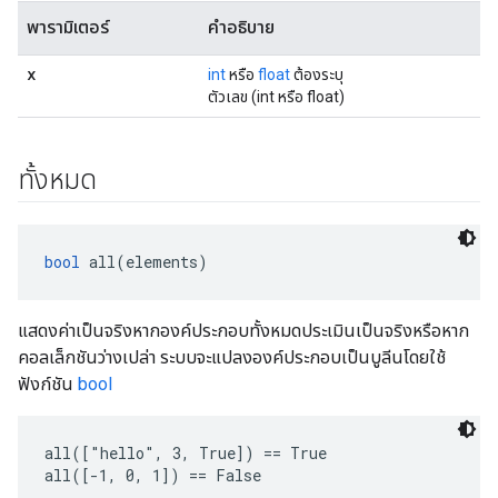
พารามิเตอร์
คำอธิบาย
x
int
หรือ
float
ต้องระบุ
ตัวเลข (int หรือ float)
ทั้งหมด
bool
 all(elements)
แสดงค่าเป็นจริงหากองค์ประกอบทั้งหมดประเมินเป็นจริงหรือหาก
คอลเล็กชันว่างเปล่า ระบบจะแปลงองค์ประกอบเป็นบูลีนโดยใช้
ฟังก์ชัน
bool
all(["hello", 3, True]) == True

all([-1, 0, 1]) == False