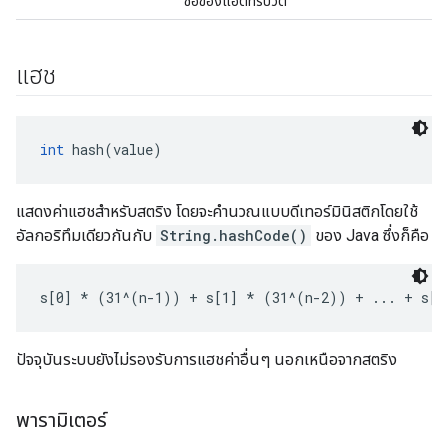
ชื่อของแอตทริบิวต์
แฮช
int
 hash(value)
แสดงค่าแฮชสำหรับสตริง โดยจะคำนวณแบบดีเทอร์มินิสติกโดยใช้
อัลกอริทึมเดียวกันกับ
String.hashCode()
ของ Java ซึ่งก็คือ
s[0] * (31^(n-1)) + s[1] * (31^(n-2)) + ... + s[n
ปัจจุบันระบบยังไม่รองรับการแฮชค่าอื่นๆ นอกเหนือจากสตริง
พารามิเตอร์