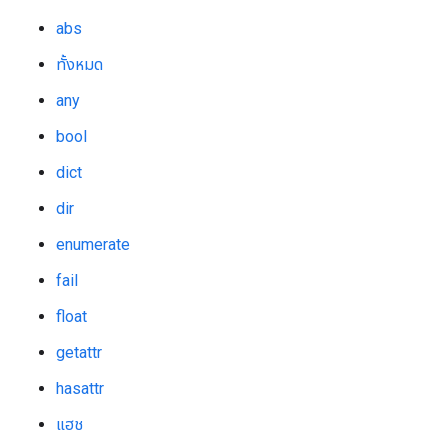
abs
ทั้งหมด
any
bool
dict
dir
enumerate
fail
float
getattr
hasattr
แฮช