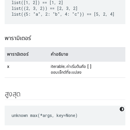
list([1, 2]) == [1, 2]

list((2, 3, 2)) == [2, 3, 2]

list({5: "a", 2: "b", 4: "c"}) == [5, 2, 4]
พารามิเตอร์
พารามิเตอร์
คำอธิบาย
x
[]
iterable; ค่าเริ่มต้นคือ
ออบเจ็กต์ที่จะแปลง
สูงสุด
unknown max(*args, key=None)