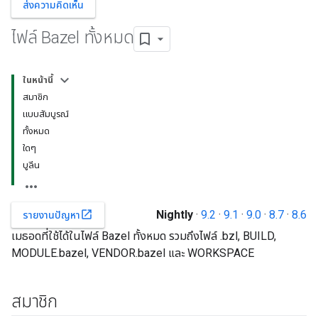
ส่งความคิดเห็น
ไฟล์ Bazel ทั้งหมด
ในหน้านี้
สมาชิก
แบบสัมบูรณ์
ทั้งหมด
ใดๆ
บูลีน
Nightly
·
9.2
·
9.1
·
9.0
·
8.7
·
8.6
open_in_new
รายงานปัญหา
เมธอดที่ใช้ได้ในไฟล์ Bazel ทั้งหมด รวมถึงไฟล์ .bzl, BUILD,
MODULE.bazel, VENDOR.bazel และ WORKSPACE
สมาชิก