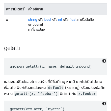
พารามิเตอร์
คำอธิบาย
x
string
หรือ
bool
หรือ
int
หรือ
float
ค่าเริ่มต้นคือ
unbound
ค่าที่จะแปลง
getattr
unknown getattr(x, name, default=unbound)
แสดงผลฟิลด์ของโครงสร้างที่มีชื่อที่ระบุ หากมี หากไม่เป็นไปตาม
เงื่อนไข ฟังก์ชันจะแสดงผล
default
(หากระบุ) หรือแสดงข้อผิด
พลาด
getattr(x, "foobar")
มีค่าเท่ากับ
x.foobar
getattr(ctx.attr, "myattr")
