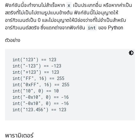
ฟังก์ชันนี้จะทำงานไม่สำเร็จหาก
x
เป็นประเภทอื่น หรือหากค่าเป็น
สตริงที่ไม่เป็นไปตามรูปแบบข้างต้น ฟังก์ชันนี้ไม่อนุญาตให้
อาร์กิวเมนต์เป็น 0 และไม่อนุญาตให้มีช่องว่างที่ไม่จำเป็นสำหรับ
อาร์กิวเมนต์สตริง ซึ่งแตกต่างจากฟังก์ชัน
int
ของ Python
ตัวอย่าง
int("123") == 123

int("-123") == -123

int("+123") == 123

int("FF", 16) == 255

int("0xFF", 16) == 255

int("10", 0) == 10

int("-0x10", 0) == -16

int("-0x10", 0) == -16

พารามิเตอร์