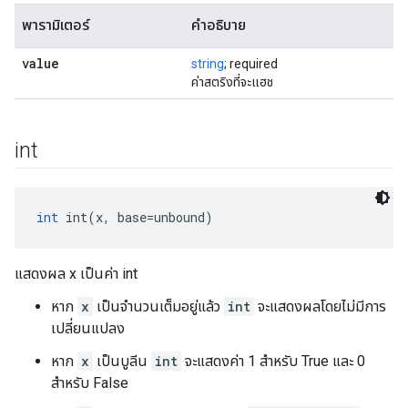
พารามิเตอร์
คำอธิบาย
value
string
; required
ค่าสตริงที่จะแฮช
int
int
 int(x, base=unbound)
แสดงผล x เป็นค่า int
หาก
x
เป็นจำนวนเต็มอยู่แล้ว
int
จะแสดงผลโดยไม่มีการ
เปลี่ยนแปลง
หาก
x
เป็นบูลีน
int
จะแสดงค่า 1 สำหรับ True และ 0
สำหรับ False