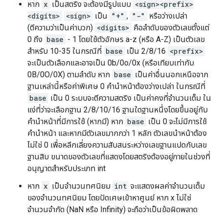
หาก
x
เป็นสตริง จะต้องมีรูปแบบ
<sign><prefix>
<digits>
<sign>
เป็น
"+"
,
"-"
หรือว่างเปล่า
(ตีความว่าเป็นค่าบวก)
<digits>
คือลำดับของตัวเลขตั้งแต่
0 ถึง
base
- 1 โดยใช้ตัวอักษร a-z (หรือ A-Z) เป็นตัวเลข
สำหรับ 10-35 ในกรณีที่
base
เป็น 2/8/16
<prefix>
จะเป็นตัวเลือกและอาจเป็น 0b/0o/0x (หรือเทียบเท่ากับ
0B/0O/0X) ตามลำดับ หาก
base
เป็นค่าอื่นนอกเหนือจาก
ฐานเหล่านี้หรือค่าพิเศษ 0 คำนำหน้าต้องว่างเปล่า ในกรณีที่
base
เป็น 0 ระบบจะตีความสตริง เป็นค่าคงที่จำนวนเต็ม ใน
แง่ที่ว่าจะเลือกฐาน 2/8/10/16 ฐานใดฐานหนึ่งโดยขึ้นอยู่กับ
คำนำหน้าที่มีการใช้ (หากมี) หาก
base
เป็น 0 จะไม่มีการใช้
คำนำหน้า และหากมีตัวเลขมากกว่า 1 หลัก ตัวเลขนำหน้าต้อง
ไม่ใช่ 0 เพื่อหลีกเลี่ยงความสับสนระหว่างเลขฐานแปดกับเลข
ฐานสิบ ขนาดของตัวเลขที่แสดงโดยสตริงต้องอยู่ภายในช่วงที่
อนุญาตสำหรับประเภท int
หาก
x
เป็นจำนวนทศนิยม
int
จะแสดงผลค่าจำนวนเต็ม
ของจำนวนทศนิยม โดยปัดเศษเข้าหาศูนย์ หาก x ไม่ใช่
จำนวนจำกัด (NaN หรือ Infinity) จะถือว่าเป็นข้อผิดพลาด