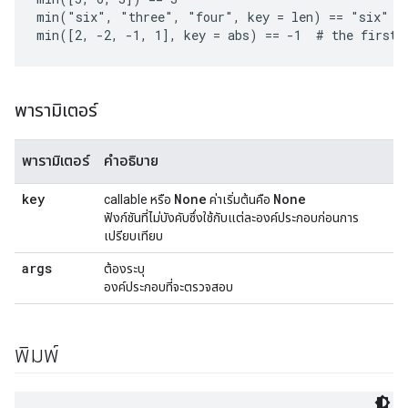
min("six", "three", "four", key = len) == "six"  #
พารามิเตอร์
พารามิเตอร์
คำอธิบาย
key
None
None
callable หรือ
ค่าเริ่มต้นคือ
ฟังก์ชันที่ไม่บังคับซึ่งใช้กับแต่ละองค์ประกอบก่อนการ
เปรียบเทียบ
args
ต้องระบุ
องค์ประกอบที่จะตรวจสอบ
พิมพ์