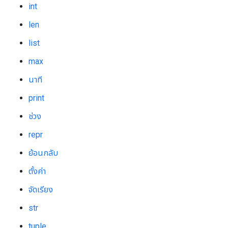
int
len
list
max
นาที
print
ช่วง
repr
ย้อนกลับ
ตั้งค่า
จัดเรียง
str
tuple