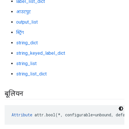
label_list_dict
आउटपुट
output_list
स्ट्रिंग
string_dict
string_keyed_label_dict
string_list
string_list_dict
बूलियन
Attribute
 attr.bool(*, configurable=unbound, defau