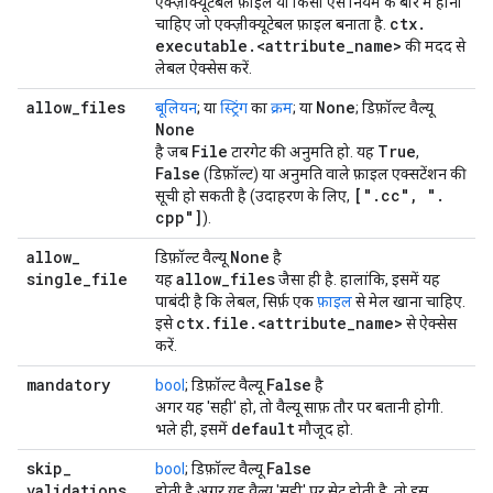
एक्ज़ीक्यूटेबल फ़ाइल या किसी ऐसे नियम के बारे में होना
ctx
.
चाहिए जो एक्ज़ीक्यूटेबल फ़ाइल बनाता है.
executable
.
<attribute
_
name>
की मदद से
लेबल ऐक्सेस करें.
allow
_
files
None
बूलियन
; या
स्ट्रिंग
का
क्रम
; या
; डिफ़ॉल्ट वैल्यू
None
File
True
है जब
टारगेट की अनुमति हो. यह
,
False
(डिफ़ॉल्ट) या अनुमति वाले फ़ाइल एक्सटेंशन की
["
.
cc"
,
"
.
सूची हो सकती है (उदाहरण के लिए,
cpp"]
).
allow
_
None
डिफ़ॉल्ट वैल्यू
है
single
_
file
allow
_
files
यह
जैसा ही है. हालांकि, इसमें यह
पाबंदी है कि लेबल, सिर्फ़ एक
फ़ाइल
से मेल खाना चाहिए.
ctx
.
file
.
<attribute
_
name>
इसे
से ऐक्सेस
करें.
mandatory
False
bool
; डिफ़ॉल्ट वैल्यू
है
अगर यह 'सही' हो, तो वैल्यू साफ़ तौर पर बतानी होगी.
default
भले ही, इसमें
मौजूद हो.
skip
_
False
bool
; डिफ़ॉल्ट वैल्यू
validations
होती है अगर यह वैल्यू 'सही' पर सेट होती है, तो इस