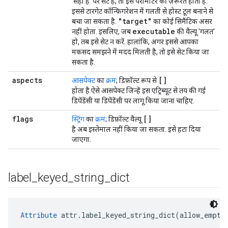
'सही है' पर सेट है, तो इस पैरामीटर की ज़रूरत होती है.
इससे टारगेट कॉन्फ़िगरेशन में गलती से होस्ट टूल बनाने से
"target"
बचा जा सकता है.
का कोई सिमैंटिक असर
executable
नहीं होता. इसलिए, जब
की वैल्यू 'गलत'
हो, तब इसे सेट न करें. हालांकि, अगर इससे आपका
मकसद समझने में मदद मिलती है, तो इसे सेट किया जा
सकता है.
aspects
[]
आसपेक्ट
का
क्रम
; डिफ़ॉल्ट रूप से
होता है ऐसे आसपेक्ट जिन्हें इस एट्रिब्यूट से तय की गई
डिपेंडेंसी या डिपेंडेंसी पर लागू किया जाना चाहिए.
flags
[]
स्ट्रिंग
का
क्रम
; डिफ़ॉल्ट वैल्यू
है अब इस्तेमाल नहीं किया जा सकता. इसे हटा दिया
जाएगा.
label
_
keyed
_
string
_
dict
Attribute
 attr.label_keyed_string_dict(allow_empty