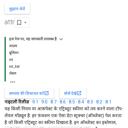
सुझाव भेजें
attr
इस पेज पर, यह जानकारी उपलब्ध है
सदस्य
बूलियन
int
int_list
लेबल
open_in_new
open_in_new
समस्या की शिकायत करें
सोर्स देखें
नाइटली रिलीज़
·
9.1
·
9.0
·
8.7
·
8.6
·
8.5
·
8.4
·
8.3
·
8.2
·
8.1
यह किसी नियम या आसपेक्ट के एट्रिब्यूट स्कीमा को तय करने वाला टॉप-
लेवल मॉड्यूल है. हर फ़ंक्शन एक ऐसा डेटा स्ट्रक्चर (ऑब्जेक्ट) पेश करता
है जो किसी एट्रिब्यूट का स्कीमा दिखाता है. इन ऑब्जेक्ट का इस्तेमाल,