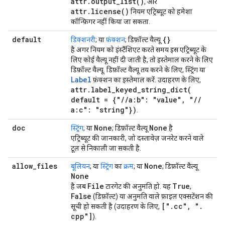
attr.output_list()
, और
attr.license()
नियम एट्रिब्यूट को हमेशा
कॉन्फ़िगर नहीं किया जा सकता.
default
{}
डिक्शनरी
; या
फ़ंक्शन
; डिफ़ॉल्ट वैल्यू
है अगर नियम को इंस्टैंशिएट करते समय इस एट्रिब्यूट के
लिए कोई वैल्यू नहीं दी जाती है, तो इस्तेमाल करने के लिए
डिफ़ॉल्ट वैल्यू. डिफ़ॉल्ट वैल्यू तय करने के लिए, स्ट्रिंग या
Label
फ़ंक्शन का इस्तेमाल करें. उदाहरण के लिए,
attr
.
label_keyed_string_dict(
default = {"
/
/
a:b": "value"
,
"
/
/
a:c": "string"})
.
doc
None
None
स्ट्रिंग
; या
; डिफ़ॉल्ट वैल्यू
है
एट्रिब्यूट की जानकारी, जो दस्तावेज़ जनरेट करने वाले
टूल से निकाली जा सकती है.
allow
_
files
None
बूलियन
; या
स्ट्रिंग
का
क्रम
; या
; डिफ़ॉल्ट वैल्यू
None
File
True
है जब
टारगेट की अनुमति हो. यह
,
False
(डिफ़ॉल्ट) या अनुमति वाले फ़ाइल एक्सटेंशन की
["
.
cc"
,
"
.
सूची हो सकती है (उदाहरण के लिए,
cpp"]
).