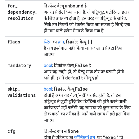
for
_
unbound
डिफ़ॉल्ट वैल्यू
है
dependency
_
अगर इसे सेट किया जाता है, तो एट्रिब्यूट, मटीरियलाइज़र
resolution
के लिए उपलब्ध होता है. इस तरह के एट्रिब्यूट के ज़रिए,
सिर्फ़ उन नियमों को रेफ़रंस किया जा सकता है जिन्हें एक
ही नाम वाले फ़्लैग से मार्क किया गया है.
flags
[]
स्ट्रिंग
का
क्रम
; डिफ़ॉल्ट वैल्यू
है अब इस्तेमाल नहीं किया जा सकता. इसे हटा दिया
जाएगा.
mandatory
False
bool
; डिफ़ॉल्ट वैल्यू
है
अगर यह 'सही' हो, तो वैल्यू साफ़ तौर पर बतानी होगी.
default
भले ही, इसमें
मौजूद हो.
skip
_
False
bool
; डिफ़ॉल्ट वैल्यू
validations
होती है अगर यह वैल्यू 'सही' पर सेट होती है, तो इस
एट्रिब्यूट से जुड़ी ट्रांज़िटिव डिपेंडेंसी की पुष्टि करने वाली
कार्रवाइयां नहीं चलेंगी. यह समस्या को कुछ समय के लिए
ठीक करने का तरीका है. आने वाले समय में इसे हटा दिया
जाएगा.
cfg
None
डिफ़ॉल्ट रूप से
"exec"
होता है एट्रिब्यूट का
कॉन्फ़िगरेशन
. यह
हो