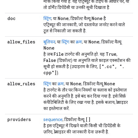
मार्क किया गया है. यह एट्रिब्यूट के टाइप के आधार पर, या
तो डॉर्मेंट डिपेंडेंसी या उनकी सूची दिखाता है
doc
None
None
स्ट्रिंग
; या
; डिफ़ॉल्ट वैल्यू
है
एट्रिब्यूट की जानकारी, जो दस्तावेज़ जनरेट करने वाले
टूल से निकाली जा सकती है.
allow
_
files
None
बूलियन
; या
स्ट्रिंग
का
क्रम
; या
; डिफ़ॉल्ट वैल्यू
None
File
True
है जब
टारगेट की अनुमति हो. यह
,
False
(डिफ़ॉल्ट) या अनुमति वाले फ़ाइल एक्सटेंशन की
["
.
cc"
,
"
.
सूची हो सकती है (उदाहरण के लिए,
cpp"]
).
allow
_
rules
None
None
स्ट्रिंग
का
क्रम
; या
; डिफ़ॉल्ट वैल्यू
है टारगेट के तौर पर किन नियमों या क्लास को इस्तेमाल
करने की अनुमति है. इसे बंद कर दिया गया है. इसे सिर्फ़
कंपैटिबिलिटी के लिए रखा गया है. इसके बजाय, प्रोवाइडर
का इस्तेमाल करें.
providers
[]
sequence
; डिफ़ॉल्ट वैल्यू
है इस एट्रिब्यूट में दिखने वाली किसी भी डिपेंडेंसी के
ज़रिए, प्रोवाइडर की जानकारी देना ज़रूरी है.