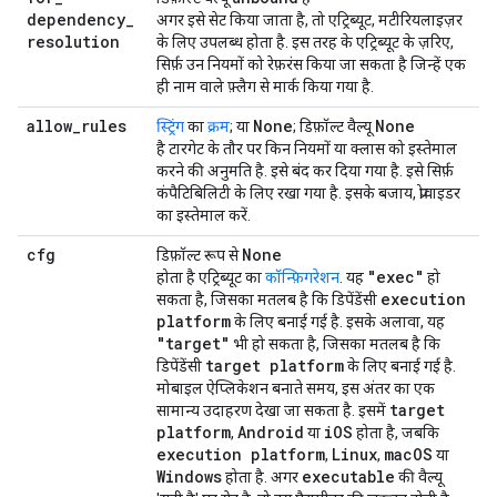
dependency
_
अगर इसे सेट किया जाता है, तो एट्रिब्यूट, मटीरियलाइज़र
resolution
के लिए उपलब्ध होता है. इस तरह के एट्रिब्यूट के ज़रिए,
सिर्फ़ उन नियमों को रेफ़रंस किया जा सकता है जिन्हें एक
ही नाम वाले फ़्लैग से मार्क किया गया है.
allow
_
rules
None
None
स्ट्रिंग
का
क्रम
; या
; डिफ़ॉल्ट वैल्यू
है टारगेट के तौर पर किन नियमों या क्लास को इस्तेमाल
करने की अनुमति है. इसे बंद कर दिया गया है. इसे सिर्फ़
कंपैटिबिलिटी के लिए रखा गया है. इसके बजाय, प्रोवाइडर
का इस्तेमाल करें.
cfg
None
डिफ़ॉल्ट रूप से
"exec"
होता है एट्रिब्यूट का
कॉन्फ़िगरेशन
. यह
हो
execution
सकता है, जिसका मतलब है कि डिपेंडेंसी
platform
के लिए बनाई गई है. इसके अलावा, यह
"target"
भी हो सकता है, जिसका मतलब है कि
target platform
डिपेंडेंसी
के लिए बनाई गई है.
मोबाइल ऐप्लिकेशन बनाते समय, इस अंतर का एक
target
सामान्य उदाहरण देखा जा सकता है. इसमें
platform
Android
i
OS
,
या
होता है, जबकि
execution platform
Linux
mac
OS
,
,
या
Windows
executable
होता है. अगर
की वैल्यू