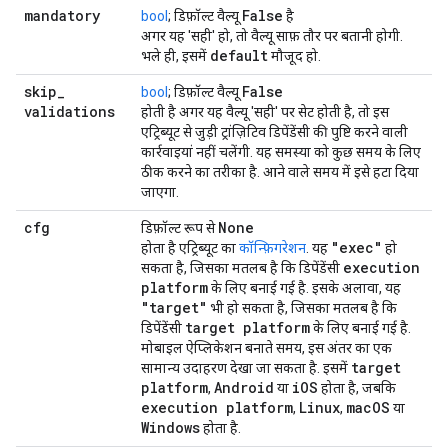
mandatory
False
bool
; डिफ़ॉल्ट वैल्यू
है
अगर यह 'सही' हो, तो वैल्यू साफ़ तौर पर बतानी होगी.
default
भले ही, इसमें
मौजूद हो.
skip
_
False
bool
; डिफ़ॉल्ट वैल्यू
validations
होती है अगर यह वैल्यू 'सही' पर सेट होती है, तो इस
एट्रिब्यूट से जुड़ी ट्रांज़िटिव डिपेंडेंसी की पुष्टि करने वाली
कार्रवाइयां नहीं चलेंगी. यह समस्या को कुछ समय के लिए
ठीक करने का तरीका है. आने वाले समय में इसे हटा दिया
जाएगा.
cfg
None
डिफ़ॉल्ट रूप से
"exec"
होता है एट्रिब्यूट का
कॉन्फ़िगरेशन
. यह
हो
execution
सकता है, जिसका मतलब है कि डिपेंडेंसी
platform
के लिए बनाई गई है. इसके अलावा, यह
"target"
भी हो सकता है, जिसका मतलब है कि
target platform
डिपेंडेंसी
के लिए बनाई गई है.
मोबाइल ऐप्लिकेशन बनाते समय, इस अंतर का एक
target
सामान्य उदाहरण देखा जा सकता है. इसमें
platform
Android
i
OS
,
या
होता है, जबकि
execution platform
Linux
mac
OS
,
,
या
Windows
होता है.