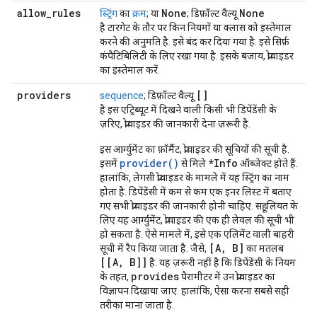
allow
_
rules
None
None
स्ट्रिंग
का
क्रम
; या
; डिफ़ॉल्ट वैल्यू
है टारगेट के तौर पर किन नियमों या क्लास को इस्तेमाल
करने की अनुमति है. इसे बंद कर दिया गया है. इसे सिर्फ़
कंपैटिबिलिटी के लिए रखा गया है. इसके बजाय, प्रोवाइडर
का इस्तेमाल करें.
providers
[]
sequence
; डिफ़ॉल्ट वैल्यू
है इस एट्रिब्यूट में दिखने वाली किसी भी डिपेंडेंसी के
ज़रिए, प्रोवाइडर की जानकारी देना ज़रूरी है.
इस आर्ग्युमेंट का फ़ॉर्मैट, प्रोवाइडर की सूचियों की सूची है.
provider()
*Info
इसमें
से मिले
ऑब्जेक्ट होते हैं.
हालांकि, लेगसी प्रोवाइडर के मामले में यह स्ट्रिंग का नाम
होता है. डिपेंडेंसी में कम से कम एक इनर लिस्ट में बताए
गए सभी प्रोवाइडर की जानकारी होनी चाहिए. सहूलियत के
लिए यह आर्ग्युमेंट, प्रोवाइडर की एक ही लेवल की सूची भी
हो सकता है. ऐसे मामले में, इसे एक एलिमेंट वाली बाहरी
[A, B]
सूची में रैप किया जाता है. जैसे,
का मतलब
[[A, B]]
है. यह ज़रूरी नहीं है कि डिपेंडेंसी के नियम
provides
के तहत,
पैरामीटर में उन प्रोवाइडर का
विज्ञापन दिखाया जाए. हालांकि, ऐसा करना सबसे सही
तरीका माना जाता है.