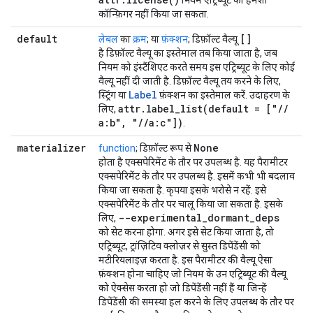
नियम एट्रिब्यूट को हमेशा
कॉन्फ़िगर नहीं किया जा सकता.
default
[]
लेबल
का
क्रम
; या
फ़ंक्शन
; डिफ़ॉल्ट वैल्यू
है डिफ़ॉल्ट वैल्यू का इस्तेमाल तब किया जाता है, जब
नियम को इंस्टैंशिएट करते समय इस एट्रिब्यूट के लिए कोई
वैल्यू नहीं दी जाती है. डिफ़ॉल्ट वैल्यू तय करने के लिए,
Label
स्ट्रिंग या
फ़ंक्शन का इस्तेमाल करें. उदाहरण के
attr
.
label_list(
default = ["
/
/
लिए,
a:b"
,
"
/
/
a:c"])
.
materializer
None
function
; डिफ़ॉल्ट रूप से
होता है
एक्सपेरिमेंट के तौर पर उपलब्ध है
. यह पैरामीटर
एक्सपेरिमेंट के तौर पर उपलब्ध है. इसमें कभी भी बदलाव
किया जा सकता है. कृपया इसके भरोसे न रहें. इसे
एक्सपेरिमेंट के तौर पर चालू किया जा सकता है. इसके
--experimental
_
dormant
_
deps
लिए,
को सेट करना होगा. अगर इसे सेट किया जाता है, तो
एट्रिब्यूट, ट्रांज़िटिव क्लोज़र से सुस्त डिपेंडेंसी को
मटीरियलाइज़ करता है. इस पैरामीटर की वैल्यू ऐसा
फ़ंक्शन होना चाहिए जो नियम के उन एट्रिब्यूट की वैल्यू
को ऐक्सेस करता हो जो डिपेंडेंसी नहीं हैं या जिन्हें
डिपेंडेंसी की समस्या हल करने के लिए उपलब्ध के तौर पर