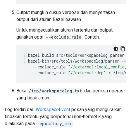
Output mungkin cukup verbose dan menyertakan
output dari aturan Bazel bawaan.
Untuk mengecualikan aturan tertentu dari output,
gunakan opsi
--exclude_rule
. Contoh:
bazel
build
src/tools/workspacelog:parser
bazel-bin/src/tools/workspacelog/parser
--lo
--exclude_rule
"//external:local_config_c
--exclude_rule
"//external:dep"
 > 
/tmp/wo
Buka
/tmp/workspacelog.txt
dan periksa operasi
yang tidak aman.
Log terdiri dari
WorkspaceEvent
pesan yang menguraikan
tindakan tertentu yang berpotensi non-hermetik yang
dilakukan pada
repository_ctx
.