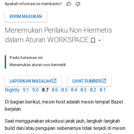
Apakah informasi ini membantu?
KIRIM MASUKAN
Menemukan Perilaku Non-Hermetis
dalam Aturan WORKSPACE
Pada halaman ini
Menemukan aturan non-hermetik
open_in_new
open_in_new
LAPORKAN MASALAH
LIHAT SUMBER
Nightly
·
9.1
·
9.0
·
8.7
·
8.6
·
8.5
·
8.4
·
8.3
·
8.2
·
8.1
Di bagian berikut, mesin host adalah mesin tempat Bazel
berjalan.
Saat menggunakan eksekusi jarak jauh, langkah-langkah
build dan/atau pengujian sebenarnya tidak terjadi di mesin