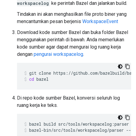
workspacelog
ke perintah Bazel dan jalankan build.
Tindakan ini akan menghasilkan file proto biner yang
mencantumkan pesan berjenis
WorkspaceEvent
Download kode sumber Bazel dan buka folder Bazel
menggunakan perintah di bawah. Anda memerlukan
kode sumber agar dapat mengurai log ruang kerja
dengan
pengurai workspacelog
.
git
clone
https://github.com/bazelbuild/baz
cd
bazel
Di repo kode sumber Bazel, konversi seluruh log
ruang kerja ke teks.
bazel
build
src/tools/workspacelog:parser
bazel-bin/src/tools/workspacelog/parser
--lo