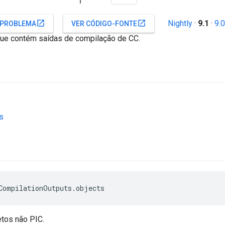
Nightly
·
9.1
·
9.0
open_in_new
open_in_new
 PROBLEMA
VER CÓDIGO-FONTE
 que contém saídas de compilação de CC.
s
CompilationOutputs.objects
etos não PIC.