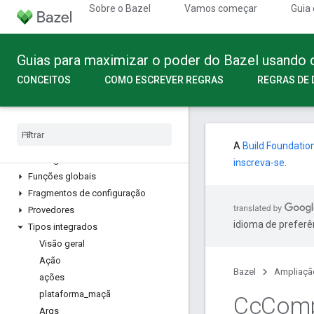
Sobre o Bazel
Vamos começar
Guia 
Guias para maximizar o poder do Bazel usando
CONCEITOS
COMO ESCREVER REGRAS
REGRAS DE 
API Build
A
Build Foundatio
Visão geral
inscreva-se
.
Funções globais
Fragmentos de configuração
Provedores
idioma de preferê
Tipos integrados
Visão geral
Ação
Bazel
Ampliaçã
ações
plataforma
_
maçã
Cc
Comp
Args