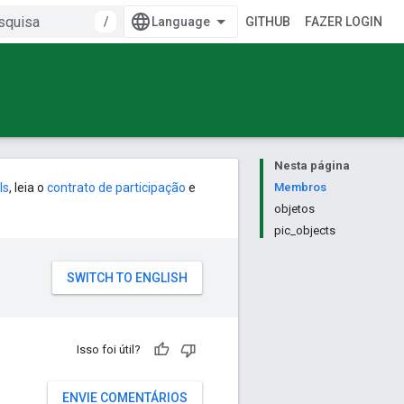
/
GITHUB
FAZER LOGIN
Nesta página
ls
, leia o
contrato de participação
e
Membros
objetos
pic_objects
Isso foi útil?
ENVIE COMENTÁRIOS