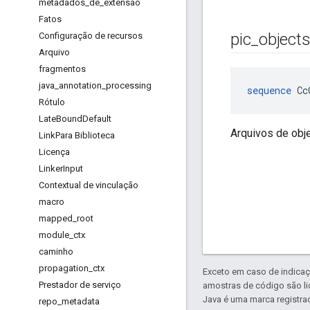
metadados
_
de
_
extensão
Fatos
pic
_
object
Configuração de recursos
Arquivo
fragmentos
java
_
annotation
_
processing
sequence
 Cc
Rótulo
Late
Bound
Default
Arquivos de obj
Link
Para Biblioteca
Licença
Linker
Input
Contextual de vinculação
macro
mapped
_
root
module
_
ctx
caminho
propagation
_
ctx
Exceto em caso de indicaç
Prestador de serviço
amostras de código são l
Java é uma marca registrad
repo
_
metadata