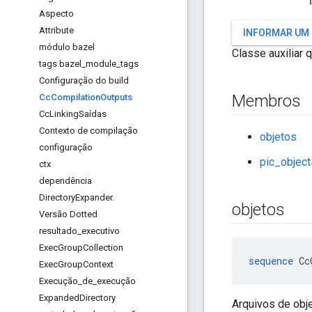
Aspecto
Attribute
INFORMAR UM
módulo bazel
Classe auxiliar
tags bazel
_
module
_
tags
Configuração do build
Membros
Cc
Compilation
Outputs
Cc
Linking
Saídas
Contexto de compilação
objetos
configuração
pic_object
ctx
dependência
Directory
Expander
.
objetos
Versão Dotted
resultado
_
executivo
Exec
Group
Collection
sequence
 Cc
Exec
Group
Context
Execução
_
de
_
execução
Expanded
Directory
Arquivos de obj