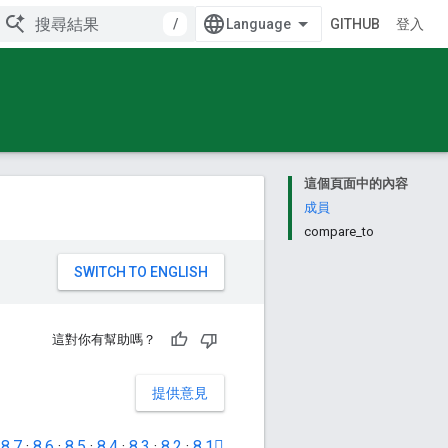
/
GITHUB
登入
這個頁面中的內容
成員
compare_to
。
這對你有幫助嗎？
提供意見
·
8.7
·
8.6
·
8.5
·
8.4
·
8.3
·
8.2
·
8.1