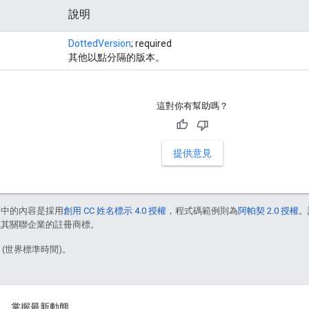
說明
DottedVersion
; required
其他以點分隔的版本。
這對你有幫助嗎？
提供意見
面中的內容是採用
創用 CC 姓名標示 4.0 授權
，程式碼範例則為
阿帕契 2.0 授權
。
e 和/或其關聯企業的註冊商標。
7 (世界標準時間)。
掌握最新動態