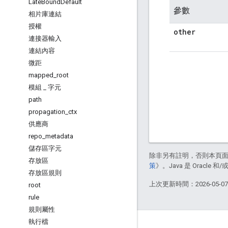
Late
Bound
Default
參數
相片庫連結
授權
other
連接器輸入
連結內容
微距
mapped
_
root
模組
_
字元
path
propagation
_
ctx
供應商
repo
_
metadata
儲存區字元
除非另有註明，否則本頁
存放區
策
》。Java 是 Oracl
存放區規則
上次更新時間：2026-05-0
root
rule
規則屬性
執行檔
關於