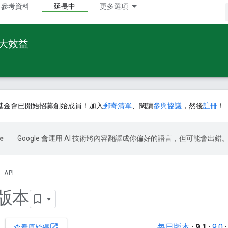
參考資料
延長中
更多選項
最大效益
基金會已開始招募創始成員！加入
郵寄清單
、閱讀
參與協議
，然後
註冊
！
Google 會運用 AI 技術將內容翻譯成你偏好的語言，但可能會出錯
API
d 版本
每日版本
·
9.1
·
9.0
open_in_new
查看原始碼