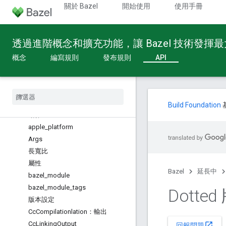
關於 Bazel
開始使用
使用手冊
建構 API
總覽
透過進階概念和擴充功能，讓 Bazel 技術發揮
全域函式
設定片段
概念
編寫規則
發布規則
API
提供者
內建類型
總覽
動作
Build Foundation
動作
apple
_
platform
Args
長寬比
屬性
Bazel
延長中
bazel
_
module
bazel
_
module
_
tags
Dotte
版本設定
Cc
Compilationlation：輸出
Cc
Linking
Output
open_in_new
回報問題