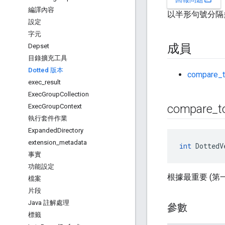
編譯內容
以半形句號分隔多
設定
字元
成員
Depset
目錄擴充工具
Dotted 版本
compare_
exec
_
result
Exec
Group
Collection
compare
_
t
Exec
Group
Context
執行套件作業
Expanded
Directory
extension
_
metadata
int
 DottedV
事實
功能設定
根據最重要 (第一
檔案
片段
Java 註解處理
參數
標籤