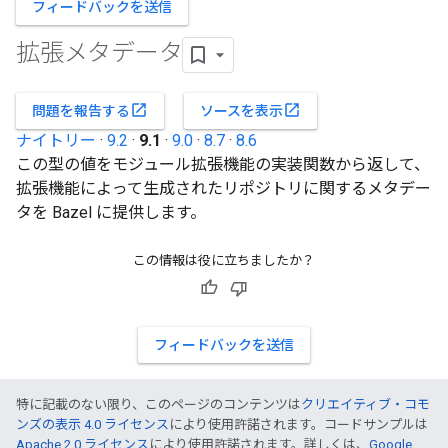
フィードバックを送信
拡張メタデータ
open_in_new
open_in_new
問題を報告する
ソースを表示
ナイトリー
·
9.2
·
9.1
·
9.0
·
8.7
·
8.6
この型の値をモジュール拡張機能の実装関数から返して、
拡張機能によって生成されたリポジトリに関するメタデー
タを Bazel に提供します。
この情報は役に立ちましたか？
フィードバックを送信
特に記載のない限り、このページのコンテンツは
クリエイティブ・コモ
ンズの表示 4.0 ライセンス
により使用許諾されます。コードサンプルは
Apache 2.0 ライセンス
により使用許諾されます。詳しくは、
Google