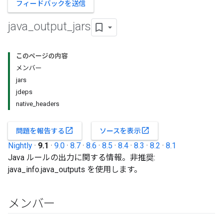
フィードバックを送信
java
_
output
_
jars
このページの内容
メンバー
jars
jdeps
native_headers
open_in_new
open_in_new
問題を報告する
ソースを表示
Nightly
·
9.1
·
9.0
·
8.7
·
8.6
·
8.5
·
8.4
·
8.3
·
8.2
·
8.1
Java ルールの出力に関する情報。非推奨:
java_info.java_outputs を使用します。
メンバー