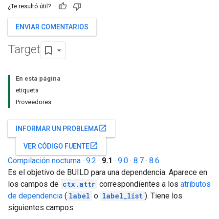
¿Te resultó útil?
ENVIAR COMENTARIOS
Target
En esta página
etiqueta
Proveedores
open_in_new
INFORMAR UN PROBLEMA
open_in_new
VER CÓDIGO FUENTE
Compilación nocturna
·
9.2
·
9.1
·
9.0
·
8.7
·
8.6
Es el objetivo de BUILD para una dependencia. Aparece en
los campos de
ctx.attr
correspondientes a los
atributos
de dependencia
(
label
o
label_list
). Tiene los
siguientes campos: