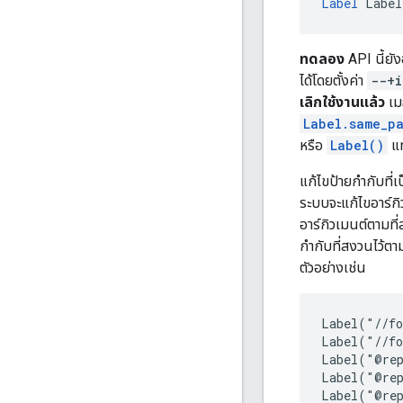
Label
 Label
ทดลอง
API นี้ยั
ได้โดยตั้งค่า
--+i
เลิกใช้งานแล้ว
เมธ
Label.same_p
หรือ
Label()
แ
แก้ไขป้ายกำกับที่
ระบบจะแก้ไขอาร์กิ
อาร์กิวเมนต์ตามที่
กำกับที่สงวนไว้ตาม
ตัวอย่างเช่น
Label("//fo
Label("//fo
Label("@rep
Label("@rep