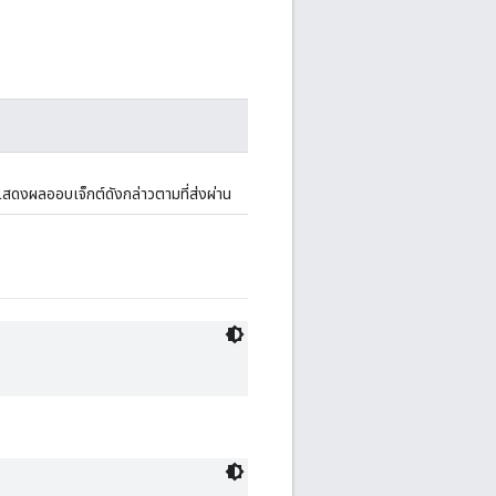
แสดงผลออบเจ็กต์ดังกล่าวตามที่ส่งผ่าน