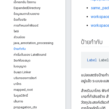
เอ็กเซกชัน โรงงาน
same_pack
Expanded
Directory
ข้อมูลเมตาส่วนขยาย
workspac
ข้อเท็จจริง
workspace
การกําหนดค่าฟีเจอร์
ไฟล์
ส่วนย่อย
ป้ายกำกับ
java
_
annotation
_
processing
ป้ายกำกับ
ค่าเริ่มต้นของ Late
Bound
Label
 Label
ลิงก์ห้องสมุด
ใบอนุญาต
อินพุต Linker
แปลงสตริงป้ายกำ
บริบทของการลิงก์
อยู่แล้ว ระบบจะแ
มาโคร
mapped
_
root
สำหรับมาโคร ฟังก์ช
โมดูลมีสิทธิ์
เกจที่กำลังสร้าง
เส้นทาง
วัตถุประสงค์เดียวก
propagation
_
ctx
การโดยอัตโนมัติ