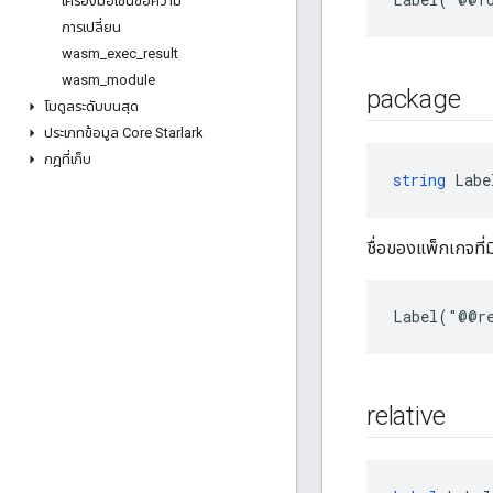
เครื่องมือเชนข้อความ
การเปลี่ยน
wasm
_
exec
_
result
wasm
_
module
package
โมดูลระดับบนสุด
ประเภทข้อมูล Core Starlark
กฎที่เก็บ
string
 Labe
ชื่อของแพ็กเกจที่มี
Label("@@re
relative