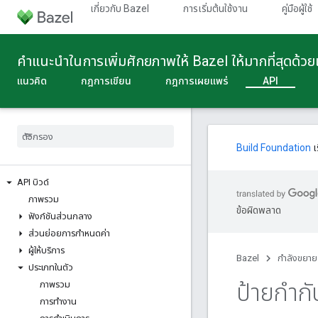
เกี่ยวกับ Bazel
การเริ่มต้นใช้งาน
คู่มือผู้ใช้
คําแนะนําในการเพิ่มศักยภาพให้ Bazel ให้มากที่สุดด้ว
แนวคิด
กฎการเขียน
กฎการเผยแพร่
API
Build Foundation
เ
API บิวด์
ภาพรวม
ข้อผิดพลาด
ฟังก์ชันส่วนกลาง
ส่วนย่อยการกําหนดค่า
ผู้ให้บริการ
Bazel
กําลังขยาย
ประเภทในตัว
ป้ายกำกั
ภาพรวม
การทำงาน