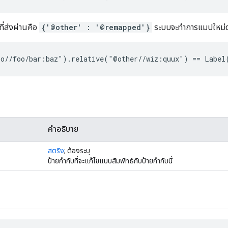
ี่ส่งผ่านคือ
{'@other' : '@remapped'}
ระบบจะทำการแมปใหม่ดั
คำอธิบาย
สตริง
; ต้องระบุ
ป้ายกำกับที่จะแก้ไขแบบสัมพัทธ์กับป้ายกำกับนี้