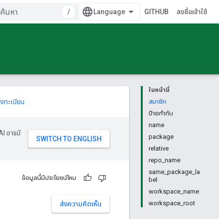
/
GITHUB
ลงชื่อเข้าใช้
ในหน้านี้
งทะเบียน
สมาชิก
ป้ายกำกับ
name
AI อาจมี
package
relative
repo_name
same_package_la
ข้อมูลนี้มีประโยชน์ไหม
bel
workspace_name
workspace_root
ส่งความคิดเห็น