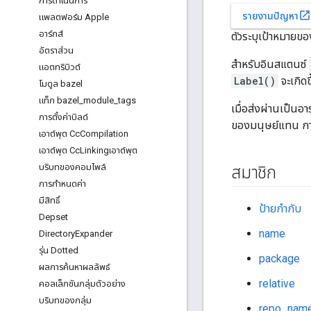
การดำเนินการ
open_in_new
รายงานปัญหา
แพลตฟอร์ม Apple
อาร์กส์
ตัวระบุเป้าหมายข
อัตราส่วน
สำหรับอินสแตนซ์
แอตทริบิวต์
Label()
จะเกิดข
โมดูล bazel
แท็ก bazel
_
module
_
tags
เมื่อส่งผ่านเป็นอ
การตั้งค่าบิลด์
ของมนุษย์แทน การ
เอาต์พุต Cc
Compilation
เอาต์พุต Cc
Linkingเอาต์พุต
บริบทของคอมไพล์
สมาชิก
การกำหนดค่า
มีสิทธิ์
ป้ายกำกับ
Depset
name
Directory
Expander
รุ่น Dotted
package
ผลการค้นหาผลลัพธ์
relative
คอลเล็กชันกลุ่มตัวอย่าง
บริบทของกลุ่ม
repo_nam