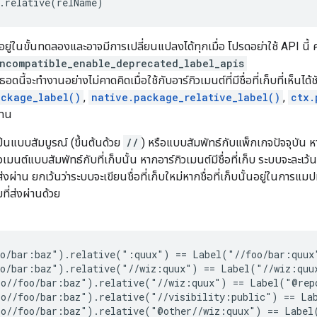
.relative(relName)
งอยู่ในขั้นทดลองและอาจมีการเปลี่ยนแปลงได้ทุกเมื่อ โปรดอย่าใช้ API นี้
ncompatible_enable_deprecated_label_apis
อดนี้จะทำงานอย่างไม่คาดคิดเมื่อใช้กับอาร์กิวเมนต์ที่มีชื่อที่เก็บที่เห็นได้
ackage_label()
,
native.package_relative_label()
,
ctx.
ทน
เป็นแบบสัมบูรณ์ (ขึ้นต้นด้วย
//
) หรือแบบสัมพัทธ์กับแพ็กเกจปัจจุบัน หา
วเมนต์แบบสัมพัทธ์กับที่เก็บนั้น หากอาร์กิวเมนต์มีชื่อที่เก็บ ระบบจะละเ
ส่งผ่าน ยกเว้นว่าระบบจะเขียนชื่อที่เก็บใหม่หากชื่อที่เก็บนั้นอยู่ในการแ
ที่ส่งผ่านด้วย
o/bar:baz").relative(":quux") == Label("//foo/bar:quux"
o/bar:baz").relative("//wiz:quux") == Label("//wiz:quux
o//foo/bar:baz").relative("//wiz:quux") == Label("@repo
o//foo/bar:baz").relative("//visibility:public") == Lab