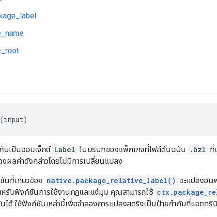
age_label
e_name
_root
(input)
กับเป็นออบเจ็กต์
Label
ในบริบทของแพ็กเกจที่ไฟล์ต้นฉบับ
.bzl
ที่
สดงผลค่าดังกล่าวโดยไม่มีการเปลี่ยนแปลง
ันที่เกี่ยวข้อง
native.package_relative_label()
จะแปลงอินพ
 สำหรับฟังก์ชันการใช้งานกฎและแง่มุม คุณสามารถใช้
ctx.package_re
ันได้ ใช้ฟังก์ชันเหล่านี้เพื่อจำลองการแปลงสตริงเป็นป้ายกำกับที่แอตทริบิ