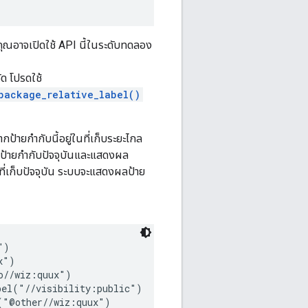
 คุณอาจเปิดใช้ API นี้ในระดับทดลอง
ชัด โปรดใช้
package_relative_label()
กป้ายกำกับนี้อยู่ในที่เก็บระยะไกล
ว้นป้ายกำกับปัจจุบันและแสดงผล
มปที่เก็บปัจจุบัน ระบบจะแสดงผลป้าย
)

")

//wiz:quux")

el("//visibility:public")
