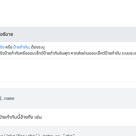
อธิบาย
ริง
หรือ
ป้ายกำกับ
; ต้องระบุ
ริงป้ายกำกับหรือออบเจ็กต์ป้ายกำกับอินพุต หากส่งผ่านออบเจ็กต์ป้ายกำกับ ระบบจะ
l.name
้ายกำกับนี้อ้างถึง เช่น
o//pkg/foo:abc").name == "abc"