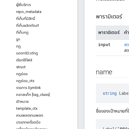
ผู้ให้บริการ
repo
_
metadata
พารามิเตอร์
ที่เก็บที่มีสิทธิ์
ที่เก็บผลิตภัณฑ์
พารามิเตอร์
คำ
ที่เก็บกฎ
รูท
input
สต
กฎ
สต
แอตทริบิวต์กฎ
เรียกใช้ไฟล์
struct
name
กฎย่อย
กฎย่อย
_
ctx
รายการ Symlink
string
 Labe
คลาสแท็ก [tag
_
class]
เป้าหมาย
template
_
ctx
ชื่อของเป้าหมายที่ป
เทมเพลตเทมเพลต
ประเภทเครื่องมือ
Label("@@fo