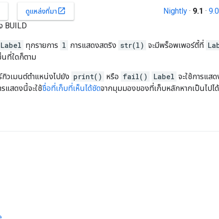
Nightly
·
9.1
·
9.0
open_in_new
ดูแหล่งที่มา
อง BUILD
Label
ทุกรายการ
l
การแสดงสตริง
str(l)
จะมีพร็อพเพอร์ตี้ที่
La
ึ้นที่ใดก็ตาม
าร์กิวเมนต์ตำแหน่งไปยัง
print()
หรือ
fail()
Label
จะใช้การแสดง
แสดงนี้จะใช้
ชื่อที่เก็บที่เห็นได้ชัด
จากมุมมองของที่เก็บหลักหากเป็นไปได้
e