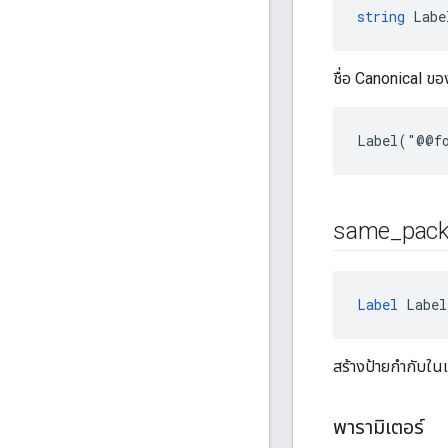
string
 Labe
ชื่อ Canonical ของ
Label("@@fo
same
_
pac
Label
 Label
สร้างป้ายกำกับในแพ
พารามิเตอร์