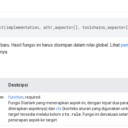
ct(implementation, attr_aspects=[], toolchains_aspects=[
ru. Hasil fungsi ini harus disimpan dalam nilai global. Lihat
pen
nya.
Deskripsi
on
function
; required
Fungsi Starlark yang menerapkan aspek ini, dengan tepat dua par
diterapkan aspeknya) dan
ctx
(konteks aturan yang digunakan unt
ctx
.
rule
target tersedia melalui kolom
. Fungsi ini dievaluasi sel
penerapan aspek ke target.