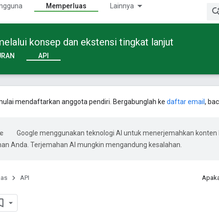
ngguna
Memperluas
Lainnya
alui konsep dan ekstensi tingkat lanjut
URAN
API
ulai mendaftarkan anggota pendiri. Bergabunglah ke
daftar email
, ba
Google menggunakan teknologi AI untuk menerjemahkan konten 
ihan Anda. Terjemahan AI mungkin mengandung kesalahan.
uas
API
Apaka