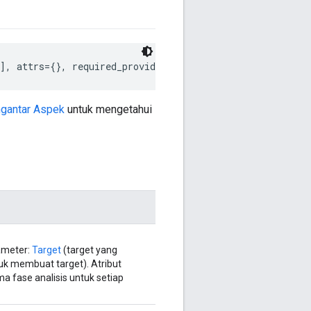
], attrs={}, required_providers=[], required_aspect_pro
gantar Aspek
untuk mengetahui
ameter:
Target
(target yang
uk membuat target). Atribut
ama fase analisis untuk setiap