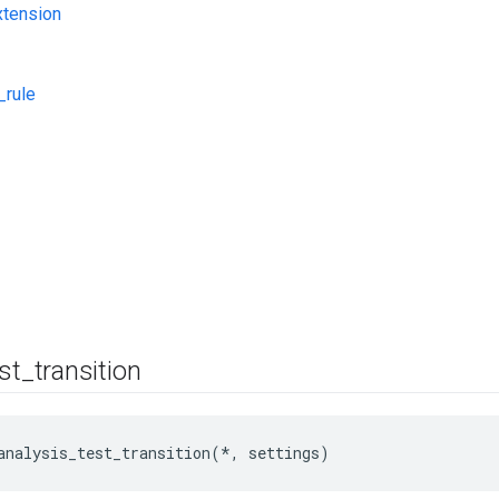
tension
_rule
st
_
transition
analysis_test_transition(*, settings)