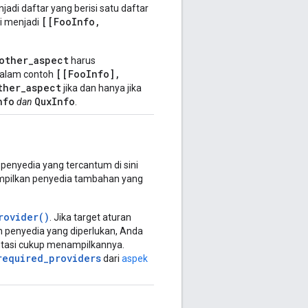
jadi daftar yang berisi satu daftar
[[FooInfo,
i menjadi
other_aspect
harus
[[FooInfo],
Dalam contoh
ther_aspect
jika dan hanya jika
nfo
QuxInfo
dan
.
 penyedia yang tercantum di sini
ampilkan penyedia tambahan yang
rovider()
. Jika target aturan
 penyedia yang diperlukan, Anda
entasi cukup menampilkannya.
required_providers
dari
aspek