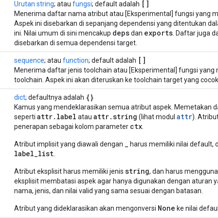
[]
Urutan
string
; atau
fungsi
; default adalah
Menerima daftar nama atribut atau [Eksperimental] fungsi yang m
Aspek ini disebarkan di sepanjang dependensi yang ditentukan da
deps
exports
ini. Nilai umum di sini mencakup
dan
. Daftar juga d
disebarkan di semua dependensi target.
[]
sequence
; atau
function
; default adalah
Menerima daftar jenis toolchain atau [Eksperimental] fungsi yang
toolchain. Aspek ini akan diteruskan ke toolchain target yang cocok 
{}
dict
; defaultnya adalah
Kamus yang mendeklarasikan semua atribut aspek. Memetakan dari
attr
.
label
attr
.
string
attr
seperti
atau
(lihat modul
). Atrib
ctx
penerapan sebagai kolom parameter
.
_
Atribut implisit yang diawali dengan
harus memiliki nilai default, 
label_list
.
string
Atribut eksplisit harus memiliki jenis
, dan harus menggun
eksplisit membatasi aspek agar hanya digunakan dengan aturan y
nama, jenis, dan nilai valid yang sama sesuai dengan batasan.
None
Atribut yang dideklarasikan akan mengonversi
ke nilai defaul