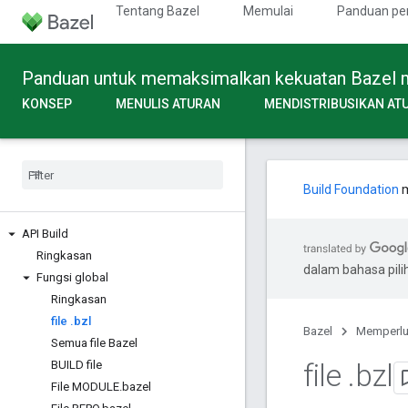
Tentang Bazel
Memulai
Panduan pe
Panduan untuk memaksimalkan kekuatan Bazel mel
KONSEP
MENULIS ATURAN
MENDISTRIBUSIKAN AT
Build Foundation
m
API Build
Ringkasan
dalam bahasa pil
Fungsi global
Ringkasan
file
.
bzl
Bazel
Memperl
Semua file Bazel
file
.
bzl
BUILD file
File MODULE
.
bazel