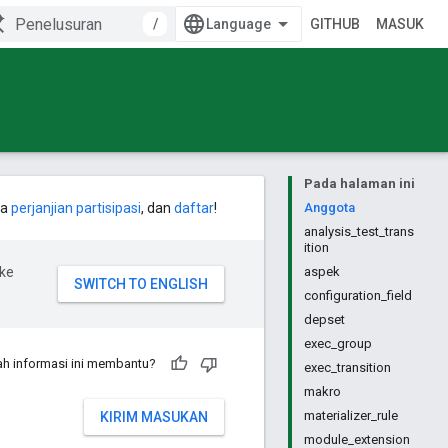
/
GITHUB
MASUK
Pada halaman ini
ca
perjanjian partisipasi
, dan
daftar
!
Anggota
analysis_test_trans
ition
ke
aspek
configuration_field
depset
exec_group
h informasi ini membantu?
exec_transition
makro
materializer_rule
KIRIM MASUKAN
module_extension