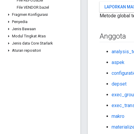
File REPO
.
bazel
LAPORKAN MA
File VENDOR
.
bazel
Fragmen Konfigurasi
Metode global te
Penyedia
Jenis Bawaan
Anggota
Modul Tingkat Atas
Jenis data Core Starlark
Aturan repositori
analysis_t
aspek
configurat
depset
exec_grou
exec_trans
makro
materializ