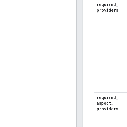
required
_
providers
required
_
aspect
_
providers