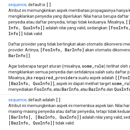
[]
sequence
; default is
Atribut ini memungkinkan aspek membatasi propagasinya hanya k
mengiklankan penyedia yang diperlukan. Nilai harus berupa daftar
[
penyedia atau daftar penyedia, tetapi tidak keduanya. Misalnya,
Info
,
Qux
Info]]
[Foo
Info
adalah nilai yang valid, sedangkan
Info]]
tidak valid.
Daftar provider yang tidak bertingkat akan otomatis dikonversi men
[FooInfo, BarInfo]
provider. Artinya,
akan otomatis dikonvers
BarInfo]]
.
some_rule
Agar beberapa target aturan (misalnya,
) terlihat oleh
mengiklankan semua penyedia dari setidaknya salah satu daftar p
required_providers
[[FooI
Misalnya, jika
suatu aspek adalah
[BazInfo, QuxInfo]]
some_ru
, aspek ini dapat melihat target
FooInfo
BarInfo
BazInfo
QuxInf
menyediakan
,
atau
,
atau
dan
[]
sequence
; default adalah
Atribut ini memungkinkan aspek ini memeriksa aspek lain. Nilai har
masing-masing penyedia atau daftar penyedia, tetapi tidak kedua
[Bar
Info]
,
[Baz
Info
,
Qux
Info]]
adalah nilai yang valid, s
[Baz
Info
,
Qux
Info]]
tidak valid.