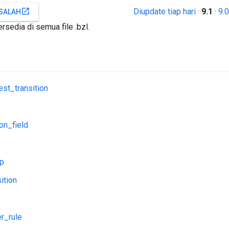
Diupdate tiap hari
·
9.1
·
9.0
open_in_new
SALAH
rsedia di semua file .bzl.
est_transition
ion_field
p
ition
er_rule