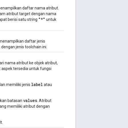
enampilkan daftar nama atribut.
lam atribut target dengan nama
"*"
apat berisi satu string
untuk
 menampilkan daftar jenis
dengan jenis toolchain ini.
 nama atribut ke objek atribut,
ut aspek tersedia untuk fungsi
label
dan memiliki jenis
atau
values
akan batasan
. Atribut
ang memiliki atribut dengan
t.