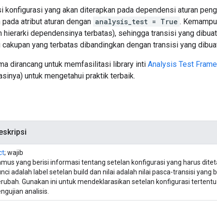
 konfigurasi yang akan diterapkan pada dependensi aturan penguji
 pada atribut aturan dengan
analysis_test = True
. Kemampua
n hierarki dependensinya terbatas), sehingga transisi yang dibua
i cakupan yang terbatas dibandingkan dengan transisi yang dib
ama dirancang untuk memfasilitasi library inti
Analysis Test Fram
sinya) untuk mengetahui praktik terbaik.
eskripsi
ct
; wajib
mus yang berisi informasi tentang setelan konfigurasi yang harus ditetap
nci adalah label setelan build dan nilai adalah nilai pasca-transisi yang
rubah. Gunakan ini untuk mendeklarasikan setelan konfigurasi tertentu
ngujian analisis.