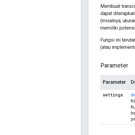
Membuat transisi
dapat diterapkan
(misalnya, ukura
memiliki potens
Fungsi ini terut
(atau implementa
Parameter
Parameter
D
settings
di
Ka
Ku
be
pe