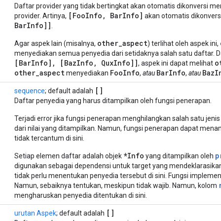
Daftar provider yang tidak bertingkat akan otomatis dikonversi men
[FooInfo, BarInfo]
provider. Artinya,
akan otomatis dikonvers
BarInfo]]
.
other_aspect
Agar aspek lain (misalnya,
) terlihat oleh aspek ini,
menyediakan semua penyedia dari setidaknya salah satu daftar. 
[BarInfo], [BazInfo, QuxInfo]]
o
, aspek ini dapat melihat
other_aspect
FooInfo
BarInfo
BazI
menyediakan
,
atau
,
atau
[]
sequence
; default adalah
Daftar penyedia yang harus ditampilkan oleh fungsi penerapan.
Terjadi error jika fungsi penerapan menghilangkan salah satu jenis
dari nilai yang ditampilkan. Namun, fungsi penerapan dapat men
tidak tercantum di sini.
*Info
p
Setiap elemen daftar adalah objek
yang ditampilkan oleh
digunakan sebagai dependensi untuk target yang mendeklarasikan
tidak perlu menentukan penyedia tersebut di sini. Fungsi implem
Namun, sebaiknya tentukan, meskipun tidak wajib. Namun, kolom
mengharuskan penyedia ditentukan di sini.
[]
urutan
Aspek
; default adalah