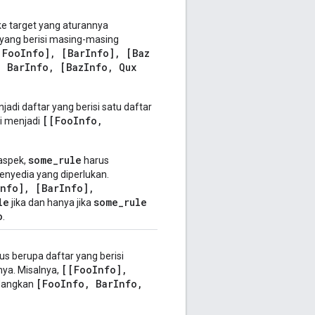
e target yang aturannya
 yang berisi masing-masing
[Foo
Info]
,
[Bar
Info]
,
[Baz
,
Bar
Info
,
[Baz
Info
,
Qux
jadi daftar yang berisi satu daftar
[[FooInfo,
i menjadi
some_rule
 aspek,
harus
enyedia yang diperlukan.
nfo], [BarInfo],
le
some_rule
jika dan hanya jika
o
.
us berupa daftar yang berisi
[[Foo
Info]
,
nya. Misalnya,
[Foo
Info
,
Bar
Info
,
edangkan