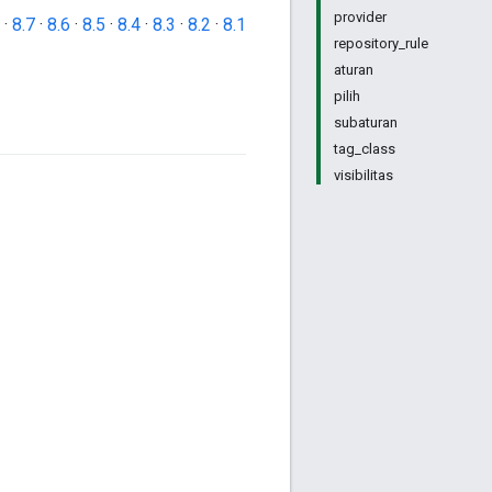
provider
·
8.7
·
8.6
·
8.5
·
8.4
·
8.3
·
8.2
·
8.1
repository_rule
aturan
pilih
subaturan
tag_class
visibilitas