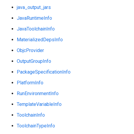
java_output_jars
JavaRuntimeInfo
JavaToolchainInfo
MaterializedDepsInfo
ObjcProvider
OutputGroupInfo
PackageSpecificationInfo
PlatformInfo
RunEnvironmentInfo
TemplateVariableInfo
ToolchainInfo
ToolchainTypeInfo