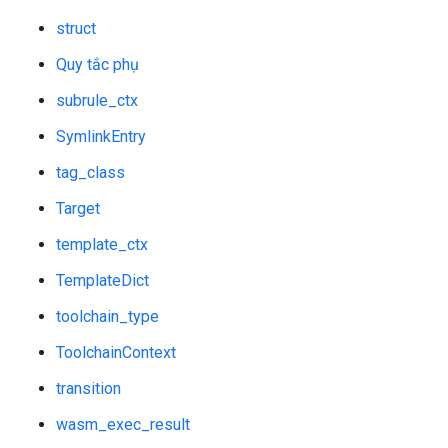
struct
Quy tắc phụ
subrule_ctx
SymlinkEntry
tag_class
Target
template_ctx
TemplateDict
toolchain_type
ToolchainContext
transition
wasm_exec_result