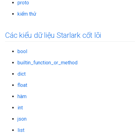
proto
kiểm thử
Các kiểu dữ liệu Starlark cốt lõi
bool
builtin_function_or_method
dict
float
hàm
int
json
list