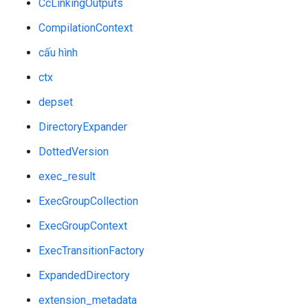
CcLinkingOutputs
CompilationContext
cấu hình
ctx
depset
DirectoryExpander
DottedVersion
exec_result
ExecGroupCollection
ExecGroupContext
ExecTransitionFactory
ExpandedDirectory
extension_metadata