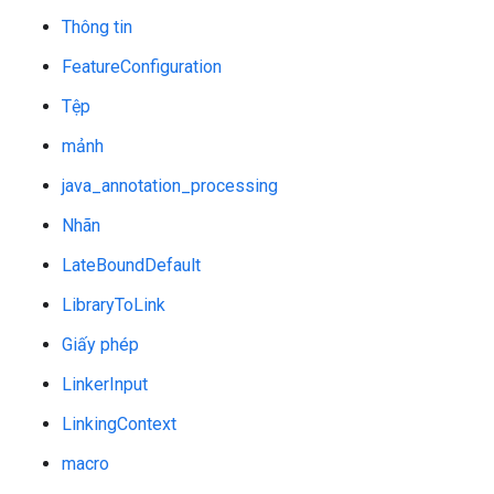
Thông tin
FeatureConfiguration
Tệp
mảnh
java_annotation_processing
Nhãn
LateBoundDefault
LibraryToLink
Giấy phép
LinkerInput
LinkingContext
macro