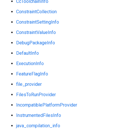
CcToolchainInfo
ConstraintCollection
ConstraintSettingInfo
ConstraintValueInfo
DebugPackageInfo
DefaultInfo
ExecutionInfo
FeatureFlagInfo
file_provider
FilesToRunProvider
IncompatiblePlatformProvider
InstrumentedFilesInfo
java_compilation_info