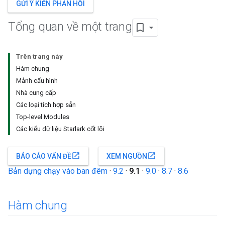
GỬI Ý KIẾN PHẢN HỒI
Tổng quan về một trang
Trên trang này
Hàm chung
Mảnh cấu hình
Nhà cung cấp
Các loại tích hợp sẵn
Top-level Modules
Các kiểu dữ liệu Starlark cốt lõi
open_in_new
open_in_new
BÁO CÁO VẤN ĐỀ
XEM NGUỒN
Bản dựng chạy vào ban đêm
·
9.2
·
9.1
·
9.0
·
8.7
·
8.6
Hàm chung