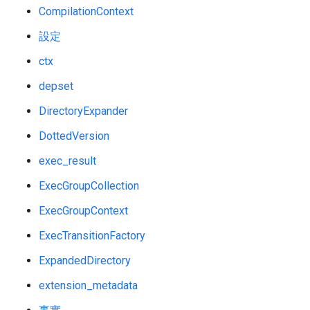
CompilationContext
設定
ctx
depset
DirectoryExpander
DottedVersion
exec_result
ExecGroupCollection
ExecGroupContext
ExecTransitionFactory
ExpandedDirectory
extension_metadata