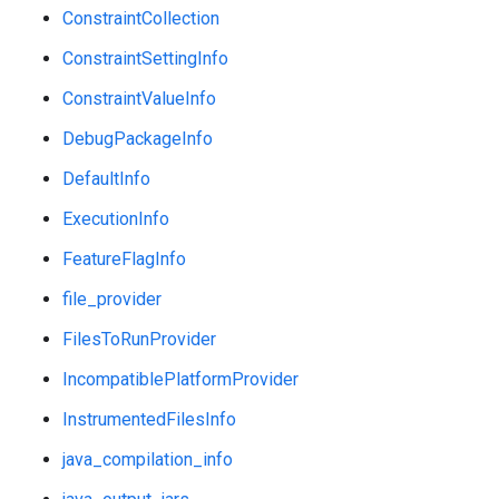
ConstraintCollection
ConstraintSettingInfo
ConstraintValueInfo
DebugPackageInfo
DefaultInfo
ExecutionInfo
FeatureFlagInfo
file_provider
FilesToRunProvider
IncompatiblePlatformProvider
InstrumentedFilesInfo
java_compilation_info