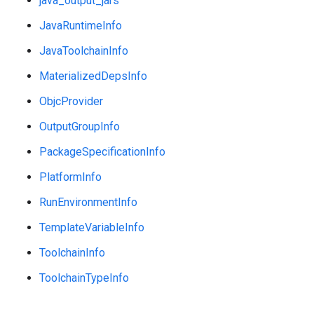
java_output_jars
JavaRuntimeInfo
JavaToolchainInfo
MaterializedDepsInfo
ObjcProvider
OutputGroupInfo
PackageSpecificationInfo
PlatformInfo
RunEnvironmentInfo
TemplateVariableInfo
ToolchainInfo
ToolchainTypeInfo