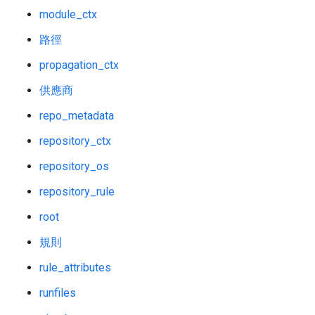
module_ctx
路徑
propagation_ctx
供應商
repo_metadata
repository_ctx
repository_os
repository_rule
root
規則
rule_attributes
runfiles