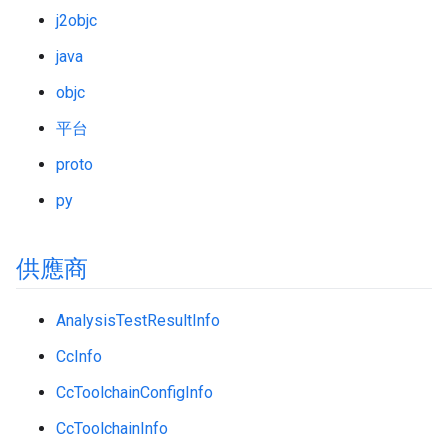
j2objc
java
objc
平台
proto
py
供應商
AnalysisTestResultInfo
CcInfo
CcToolchainConfigInfo
CcToolchainInfo