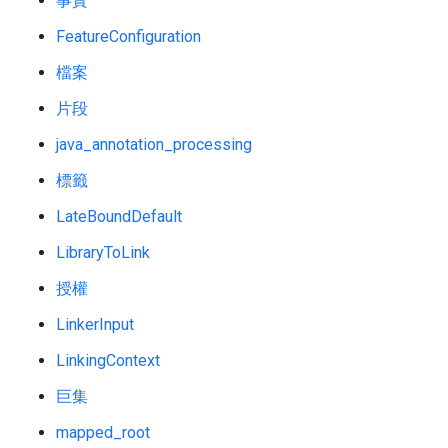
事實
FeatureConfiguration
檔案
片段
java_annotation_processing
標籤
LateBoundDefault
LibraryToLink
授權
LinkerInput
LinkingContext
巨集
mapped_root