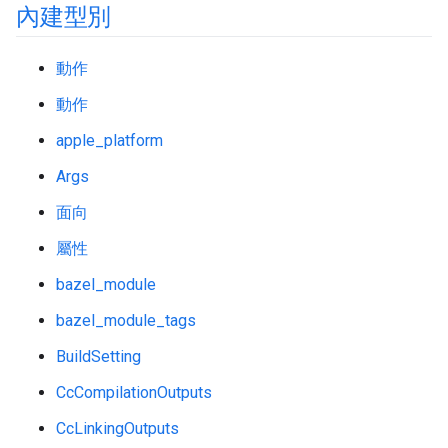
內建型別
動作
動作
apple_platform
Args
面向
屬性
bazel_module
bazel_module_tags
BuildSetting
CcCompilationOutputs
CcLinkingOutputs