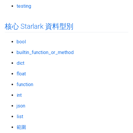
testing
核心 Starlark 資料型別
bool
builtin_function_or_method
dict
float
function
int
json
list
範圍