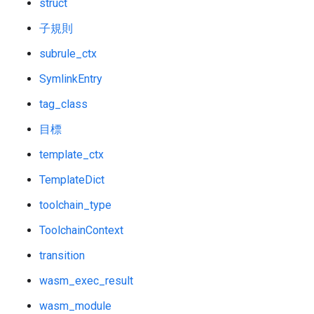
struct
子規則
subrule_ctx
SymlinkEntry
tag_class
目標
template_ctx
TemplateDict
toolchain_type
ToolchainContext
transition
wasm_exec_result
wasm_module