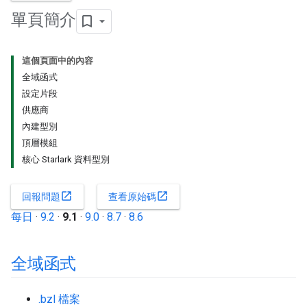
單頁簡介
這個頁面中的內容
全域函式
設定片段
供應商
內建型別
頂層模組
核心 Starlark 資料型別
open_in_new
open_in_new
回報問題
查看原始碼
每日
·
9.2
·
9.1
·
9.0
·
8.7
·
8.6
全域函式
.bzl 檔案